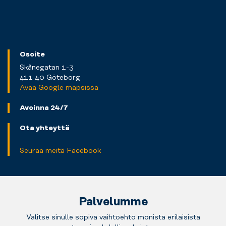
Osoite
Skånegatan 1-3
411 40 Göteborg
Avaa Google mapsissa
Avoinna 24/7
Ota yhteyttä
Seuraa meitä Facebook
Palvelumme
Valitse sinulle sopiva vaihtoehto monista erilaisista