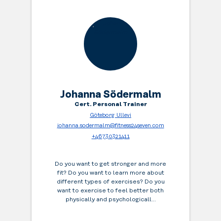
nyt
on
aika
aloittaa.
Johanna Södermalm
Cert. Personal Trainer
Göteborg Ullevi
johanna.sodermalm@fitness24seven.com
+46730321411
Do you want to get stronger and more
fit? Do you want to learn more about
different types of exercises? Do you
want to exercise to feel better both
physically and psychologicall...