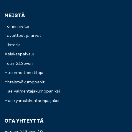
MEISTÄ
Töihin meille
Tavoitteet ja arvot
Historia
Asiakaspalvelu
Team24Seven
Etsimme toimitiloja
Yhteistyökumppanit
Hae valmentajakumppaniksi
Hae ryhmäliikuntaohjaajaksi
OTA YHTEYTTÄ
Fitness24Seven OY