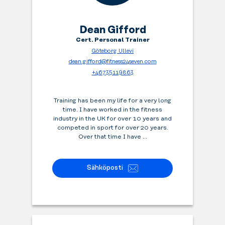
ne
yhdessä.
Ammattitaitoiset
Dean Gifford
valmentajamme
Cert. Personal Trainer
suunnittelevat
Göteborg Ullevi
juuri
dean.gifford@fitness24seven.com
sinun
+46735119863
tarpeidesi
mukaisen
treeniohjelman
Training has been my life for a very long
ja
time. I have worked in the fitness
auttavat
industry in the UK for over 10 years and
sinua
competed in sport for over 20 years.
Over that time I have ...
pääsemään
harjoittelussasi
eteenpäin.
Sähköposti
Sinä
päätät,
mitä
haluat
saavuttaa
-