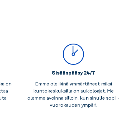
Sisäänpääsy 24/7
oka on
Emme ole ikinä ymmärtäneet miksi
ttaa
kuntokeskuksilla on aukioloajat. Me
auta
olemme avoinna silloin, kun sinulle sopii -
vuorokauden ympäri.