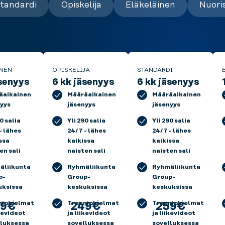
tandardi
Opiskelija
Eläkeläinen
Nuori
NEN
OPISKELIJA
STANDARDI
äsenyys
6 kk jäsenyys
6 kk jäsenyys
äaikainen
Määräaikainen
Määräaikainen
yys
jäsenyys
jäsenyys
90 salia
Yli 290 salia
Yli 290 salia
- lähes
24/7 - lähes
24/7 - lähes
ssa
kaikissa
kaikissa
en sali
naisten sali
naisten sali
äliikunta
Ryhmäliikunta
Ryhmäliikunta
p-
Group-
Group-
uksissa
keskuksissa
keskuksissa
niohjelmat
Treeniohjelmat
Treeniohjelmat
49€
249€
259€
ikevideot
ja liikevideot
ja liikevideot
lluksessa
sovelluksessa
sovelluksessa