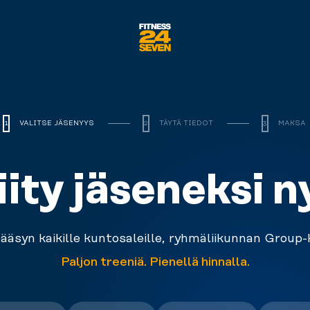
Logo
VALITSE JÄSENYYS
TÄYTÄ TIEDOT
MAKSA
1
2
3
iity jäseneksi n
pääsyn kaikille kuntosaleille, ryhmäliikunnan Group-
Paljon treeniä. Pienellä hinnalla.