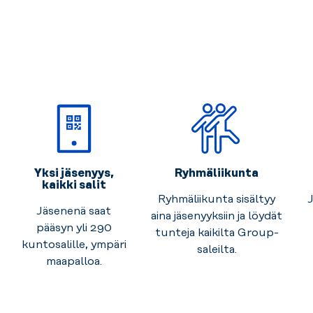
Yksi jäsenyys,
Ryhmäliikunta
kaikki salit
Ryhmäliikunta sisältyy
J
Jäsenenä saat
aina jäsenyyksiin ja löydät
pääsyn yli 290
tunteja kaikilta Group-
kuntosalille, ympäri
saleilta.
maapalloa.