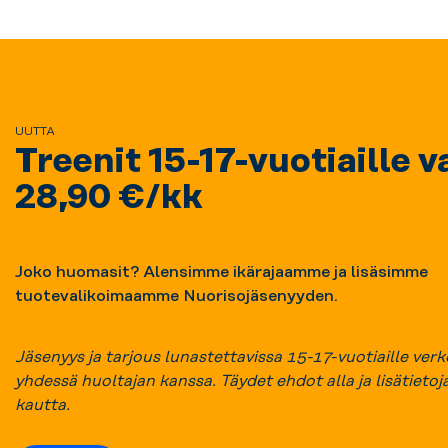
UUTTA
Treenit 15-17-vuotiaille v
28,90 €/kk
Joko huomasit? Alensimme ikärajaamme ja lisäsimme
tuotevalikoimaamme Nuorisojäsenyyden.
Jäsenyys ja tarjous lunastettavissa 15-17-vuotiaille ver
yhdessä huoltajan kanssa. Täydet ehdot alla ja lisätietoja
kautta.