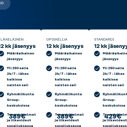
so
ELÄKELÄINEN
OPISKELIJA
STANDARDI
12 kk jäsenyys
12 kk jäsenyys
12 kk jäseny
Määräaikainen
Määräaikainen
Määräaikain
jäsenyys
jäsenyys
jäsenyys
Yli 290 salia
Yli 290 salia
Yli 290 salia
24/7 - lähes
24/7 - lähes
24/7 - lähes
kaikissa
kaikissa
kaikissa
naisten sali
naisten sali
naisten sali
Ryhmäliikunta
Ryhmäliikunta
Ryhmäliikun
Group-
Group-
Group-
keskuksissa
keskuksissa
keskuksissa
Treeniohjelmat
Treeniohjelmat
Treeniohjel
389€
389€
429€
ja liikevideot
ja liikevideot
ja liikevideot
sovelluksessa
sovelluksessa
sovelluksess