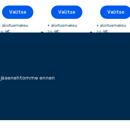
Valitse
Valitse
Valitse
+ aloitusmaksu
+ aloitusmaksu
+ aloitusmaksu
24,9€
24,9€
24,9€
han jäsenehtomme ennen