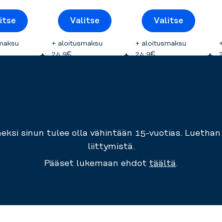
itse
Valitse
Valitse
smaksu
+ aloitusmaksu
+ aloitusmaksu
24,9€
24,9€
seneksi sinun tulee olla vähintään 15-vuotias. Luet
liittymistä.
Pääset lukemaan ehdot
täältä
.