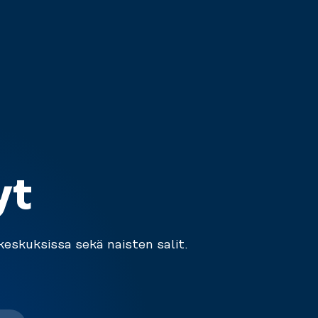
yt
keskuksissa sekä naisten salit.