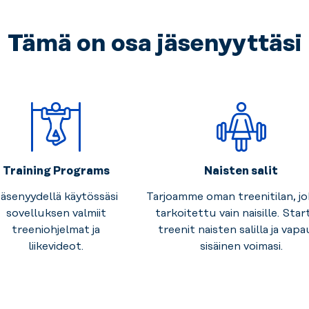
Tämä on osa jäsenyyttäsi
Training Programs
Naisten salit
äsenyydellä käytössäsi
Tarjoamme oman treenitilan, j
sovelluksen valmiit
tarkoitettu vain naisille. Star
treeniohjelmat ja
treenit naisten salilla ja vap
liikevideot.
sisäinen voimasi.