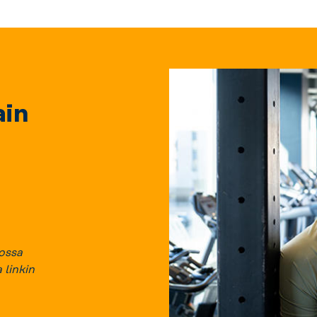
ain
kossa
 linkin