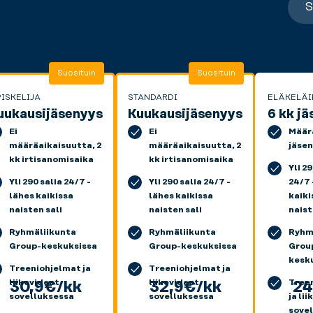
S
Suosituin
Suosituin
ISKELIJA
STANDARDI
ELÄKELÄI
uukausijäsenyys
Kuukausijäsenyys
6 kk j
Ei
Ei
Määr
määräaikaisuutta, 2
määräaikaisuutta, 2
jäsen
kk irtisanomisaika
kk irtisanomisaika
Yli 2
Yli 290 salia 24/7 -
Yli 290 salia 24/7 -
24/7 
lähes kaikissa
lähes kaikissa
kaiki
naisten sali
naisten sali
naist
Ryhmäliikunta
Ryhmäliikunta
Ryhm
Group-keskuksissa
Group-keskuksissa
Grou
kesk
Treeniohjelmat ja
Treeniohjelmat ja
liikevideot
liikevideot
Tree
30,9€/kk
32,9€/kk
2
sovelluksessa
sovelluksessa
ja li
sove