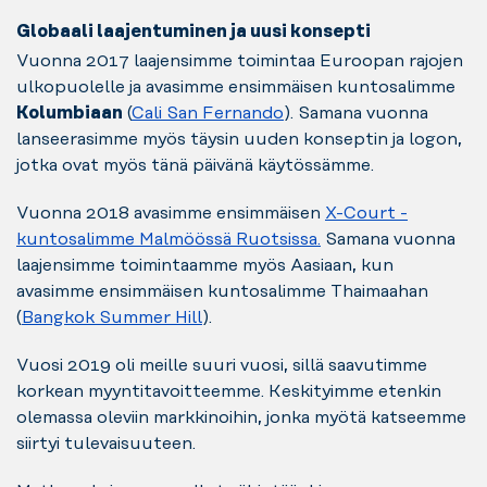
Globaali laajentuminen ja uusi konsepti
Vuonna 2017 laajensimme toimintaa Euroopan rajojen
ulkopuolelle ja avasimme ensimmäisen kuntosalimme
Kolumbiaan
(
Cali San Fernando
). Samana vuonna
lanseerasimme myös täysin uuden konseptin ja logon,
jotka ovat myös tänä päivänä käytössämme.
Vuonna 2018 avasimme ensimmäisen
X-Court -
kuntosalimme Malmöössä Ruotsissa.
Samana vuonna
laajensimme toimintaamme myös Aasiaan, kun
avasimme ensimmäisen kuntosalimme Thaimaahan
(
Bangkok Summer Hill
).
Vuosi 2019 oli meille suuri vuosi, sillä saavutimme
korkean myyntitavoitteemme. Keskityimme etenkin
olemassa oleviin markkinoihin, jonka myötä katseemme
siirtyi tulevaisuuteen.