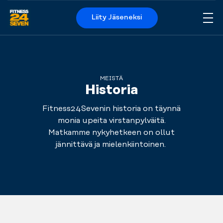
Liity Jäseneksi
Me
Logo
MEISTÄ
Historia
Fitness24Sevenin historia on täynnä
monia upeita virstanpylväitä.
Matkamme nykyhetkeen on ollut
jännittävä ja mielenkiintoinen.