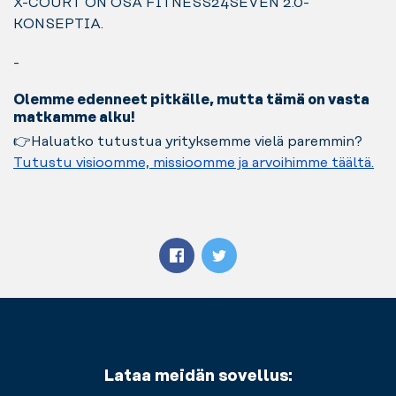
X-COURT ON OSA FITNESS24SEVEN 2.0-
KONSEPTIA.
-
Olemme edenneet pitkälle, mutta tämä on vasta
matkamme alku!
👉Haluatko tutustua yrityksemme vielä paremmin?
Tutustu visioomme, missioomme ja arvoihimme täältä.
Lataa meidän sovellus: