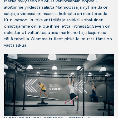
Matka nykyiseen on ollut vähintäänkin nopea –
aloitimme yhdestä salista Malmöössä ja nyt meillä on
saleja jo viidessä eri maassa, kolmella eri mantereella.
Kun katsoo, kuinka yritteliäs ja seikkailunhaluinen
omistajamme on, ei ole ihme, että Fitness24Seven on
uskaltanut valloittaa uusia markkinoita ja laajentua
tällä tahdilla. Olemme tulleet pitkälle, mutta tämä on
vasta alkua!