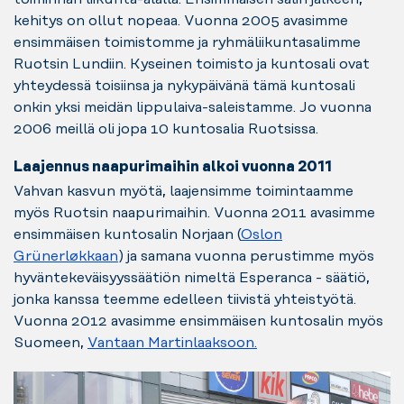
kehitys on ollut nopeaa. Vuonna 2005 avasimme
ensimmäisen toimistomme ja ryhmäliikuntasalimme
Ruotsin Lundiin. Kyseinen toimisto ja kuntosali ovat
yhteydessä toisiinsa ja nykypäivänä tämä kuntosali
onkin yksi meidän lippulaiva-saleistamme. Jo vuonna
2006 meillä oli jopa 10 kuntosalia Ruotsissa.
Laajennus naapurimaihin alkoi vuonna 2011
Vahvan kasvun myötä, laajensimme toimintaamme
myös Ruotsin naapurimaihin. Vuonna 2011 avasimme
ensimmäisen kuntosalin Norjaan (
Oslon
Grünerløkkaan
) ja samana vuonna perustimme myös
hyväntekeväisyyssäätiön nimeltä Esperanca - säätiö,
jonka kanssa teemme edelleen tiivistä yhteistyötä.
Vuonna 2012 avasimme ensimmäisen kuntosalin myös
Suomeen,
Vantaan Martinlaaksoon.