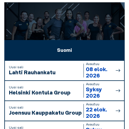
Suomi
Avautuu
Uusi sali
08 elok.
Lahti Rauhankatu
2026
Avautuu
Uusi sali
Syksy
Helsinki Kontula Group
2026
Avautuu
Uusi sali
22 elok.
Joensuu Kauppakatu Group
2026
Avautuu
Uusi sali