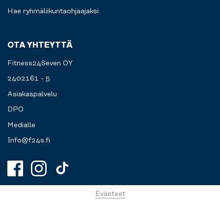
Hae ryhmäliikuntaohjaajaksi
OTA YHTEYTTÄ
Fitness24Seven OY
2402161 - 5
Asiakaspalvelu
DPO
Medialle
Info@f24s.fi
Evästeet