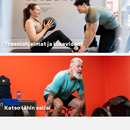
Treeniohjelmat ja liikevideot
Katso lähin salisi