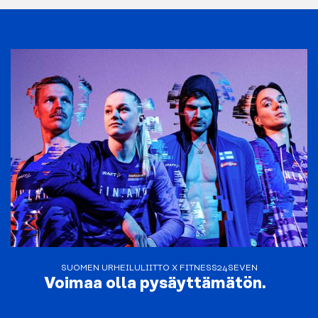
SUOMEN URHEILULIITTO X FITNESS24SEVEN
Voimaa olla pysäyttämätön.