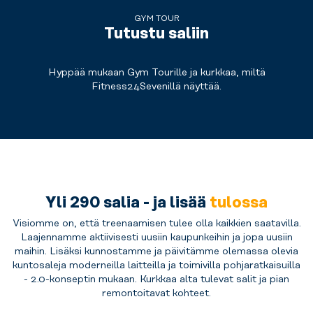
GYM TOUR
Tutustu saliin
Hyppää mukaan Gym Tourille ja kurkkaa, miltä
Fitness24Sevenillä näyttää.
Yli 290 salia - ja lisää
tulossa
Visiomme on, että treenaamisen tulee olla kaikkien saatavilla.
Laajennamme aktiivisesti uusiin kaupunkeihin ja jopa uusiin
maihin. Lisäksi kunnostamme ja päivitämme olemassa olevia
kuntosaleja moderneilla laitteilla ja toimivilla pohjaratkaisuilla
- 2.0-konseptin mukaan. Kurkkaa alta tulevat salit ja pian
remontoitavat kohteet.