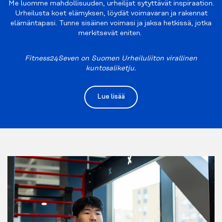
Me luomme mahdollisuuden, urheilijat sytyttävät inspiraation.
Urheilusta koet elämyksen, löydät voimavaran ja rakennat
elämäntapasi. Tunne sisäinen voimasi ja jaksa hetkissä, jotka
merkitsevät eniten.
Fitness24Seven on Suomen Urheiluliiton virallinen
kuntosaliketju.
Lue lisää