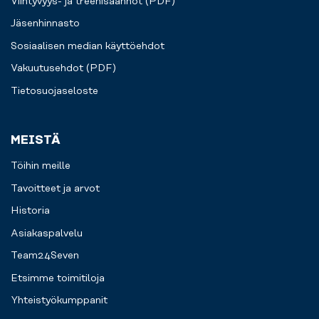
Viihtyvyys- ja treenisäännöt (PDF)
Jäsenhinnasto
Sosiaalisen median käyttöehdot
Vakuutusehdot (PDF)
Tietosuojaseloste
MEISTÄ
Töihin meille
Tavoitteet ja arvot
Historia
Asiakaspalvelu
Team24Seven
Etsimme toimitiloja
Yhteistyökumppanit