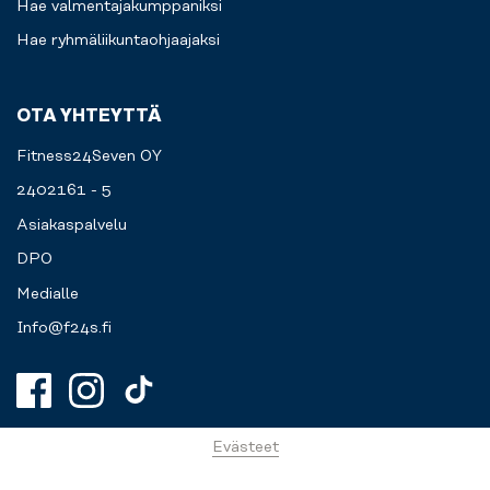
Hae valmentajakumppaniksi
Hae ryhmäliikuntaohjaajaksi
OTA YHTEYTTÄ
Fitness24Seven OY
2402161 - 5
Asiakaspalvelu
DPO
Medialle
Info@f24s.fi
Evästeet