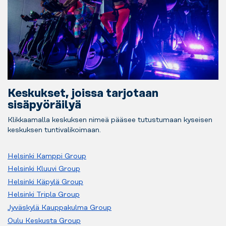
Keskukset, joissa tarjotaan
sisäpyöräilyä
Klikkaamalla keskuksen nimeä pääsee tutustumaan kyseisen
keskuksen tuntivalikoimaan.
Helsinki Kamppi Group
Helsinki Kluuvi Group
Helsinki Käpylä Group
Helsinki Tripla Group
Jyväskylä Kauppakulma Group
Oulu Keskusta Group