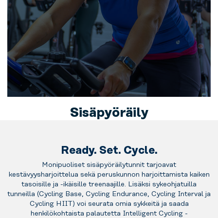
Sisäpyöräily
Cycling BASE sopii
jokaiselle, joka haluaa
Ready. Set. Cycle.
kehittää
peruskestävyyttä.
Monipuoliset sisäpyöräilytunnit tarjoavat
Sykkeet pidetään
kestävyysharjoittelua sekä peruskunnon harjoittamista kaiken
tasaisena ja maltillisena
tasoisille ja -ikäisille treenaajille. Lisäksi sykeohjatuilla
tunneilla (Cycling Base, Cycling Endurance, Cycling Interval ja
koko harjoittelun ajan.
Cycling HIIT) voi seurata omia sykkeitä ja saada
Aloittavalle
henkilökohtaista palautetta Intelligent Cycling -