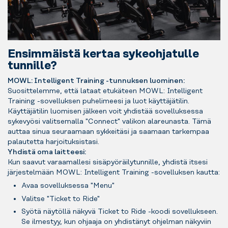
Ensimmäistä kertaa sykeohjatulle
tunnille?
MOWL: Intelligent Training -tunnuksen luominen:
Suosittelemme, että lataat etukäteen MOWL: Intelligent
Training -sovelluksen puhelimeesi ja luot käyttäjätilin.
Käyttäjätilin luomisen jälkeen voit yhdistää sovelluksessa
sykevyösi valitsemalla "Connect" valikon alareunasta. Tämä
auttaa sinua seuraamaan sykkeitäsi ja saamaan tarkempaa
palautetta harjoituksistasi.
Yhdistä oma laitteesi:
Kun saavut varaamallesi sisäpyöräilytunnille, yhdistä itsesi
järjestelmään MOWL: Intelligent Training -sovelluksen kautta:
Avaa sovelluksessa "Menu"
Valitse "Ticket to Ride"
Syötä näytöllä näkyvä Ticket to Ride -koodi sovellukseen.
Se ilmestyy, kun ohjaaja on yhdistänyt ohjelman näkyviin