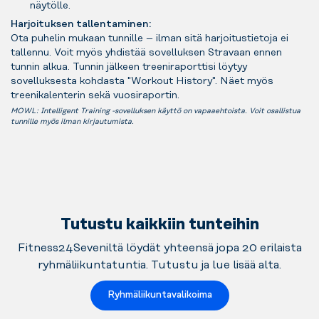
näytölle.
Harjoituksen tallentaminen:
Ota puhelin mukaan tunnille – ilman sitä harjoitustietoja ei
tallennu. Voit myös yhdistää sovelluksen Stravaan ennen
tunnin alkua. Tunnin jälkeen treeniraporttisi löytyy
sovelluksesta kohdasta "Workout History". Näet myös
treenikalenterin sekä vuosiraportin.
MOWL: Intelligent Training -sovelluksen käyttö on vapaaehtoista. Voit osallistua
tunnille myös ilman kirjautumista.
Tutustu kaikkiin tunteihin
Fitness24Seveniltä löydät yhteensä jopa 20 erilaista
ryhmäliikuntatuntia. Tutustu ja lue lisää alta.
Ryhmäliikuntavalikoima