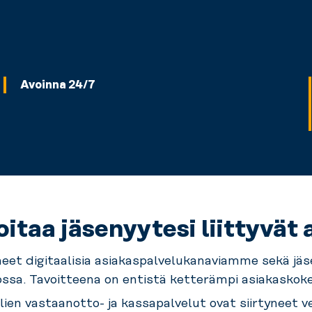
Avoinna 24/7
oitaa jäsenyytesi liittyvät 
eet digitaalisia asiakaspalvelukanaviamme sekä
jäs
ossa.
Tavoitteena on entistä ketterämpi asiakaskok
ien vastaanotto- ja
kassapalvelut ovat siirtyneet v