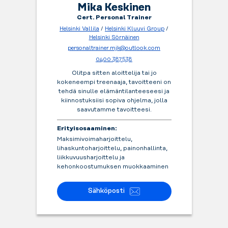
Mika Keskinen
Cert. Personal Trainer
Helsinki Vallila
/
Helsinki Kluuvi Group
/
Helsinki Sörnäinen
personaltrainer.mjk@outlook.com
0400 387538
Olitpa sitten aloittelija tai jo
kokeneempi treenaaja, tavoitteeni on
tehdä sinulle elämäntilanteeseesi ja
kiinnostuksiisi sopiva ohjelma, jolla
saavutamme tavoitteesi.
Erityisosaaminen:
Maksimivoimaharjoittelu,
lihaskuntoharjoittelu, painonhallinta,
liikkuvuusharjoittelu ja
kehonkoostumuksen muokkaaminen
Sähköposti