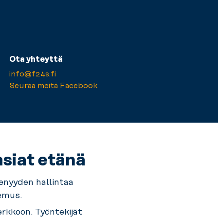
Ota yhteyttä
info@f24s.fi
Seuraa meitä Facebook
asiat etänä
enyyden hallintaa
emus.
erkkoon. Työntekijät