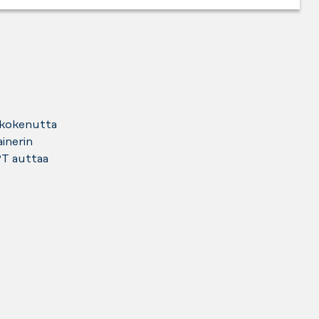
o kokenutta
ainerin
 PT auttaa