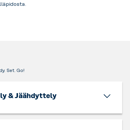
lläpidosta.
dy. Set. Go!
ly & Jäähdyttely