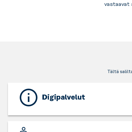
vastaavat 
Tältä salil
Digipalvelut
Hoida
näppärästi
jäsenyyteesi