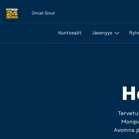
Omat Sivut
Logo
Kuntosalit
Jäsenyys
Ryhm
H
Tervetu
Monip
Avoinna j