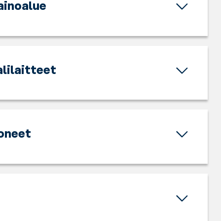
inoalue
lilaitteet
oneet