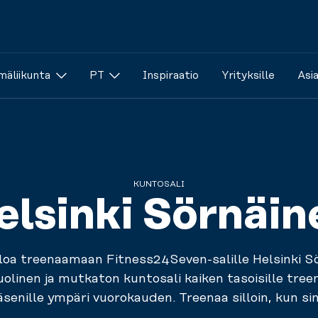
äliikunta
PT
Inspiraatio
Yrityksille
Asi
KUNTOSALI
elsinki Sörnäin
loa treenaamaan Fitness24Seven-salille
Helsinki Sö
uolinen
ja
mutkaton
kuntosali
kaiken tasoisille treen
äsenille ympäri vuorokauden. Treenaa silloin,
kun sin