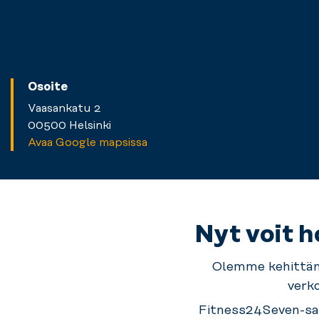
Osoite
Vaasankatu 2
00500 Helsinki
Avaa Google mapsissa
Nyt voit h
Olemme
kehittän
verk
Fitness24Seven-sal