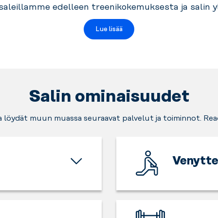
saleillamme edelleen treenikokemuksesta ja salin y
Lue lisää
Salin ominaisuudet
ta löydät muun muassa seuraavat palvelut ja toiminnot. Rea
Venytte
Anna
kehosi
valmistautua