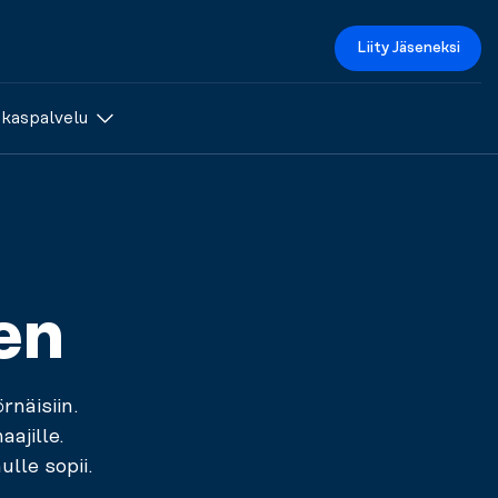
Liity Jäseneksi
akaspalvelu
en
rnäisiin.
aajille.
ulle sopii
.