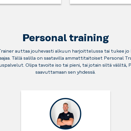
Kuuntele
esimerkiksi
varten
tankoihin.
treenien
selän
ja
Hyödynnä
aikana
lihaksiasi
hengähdät
näitä
podcastia,
tai
sen
tarpeesi
äänikirjaa
pumppaa
jälkeen.
mukaan
Personal training
tai
ojentajiasi
Täältä
-
lempimusiikkiasi.
-
löydät
sinä
Meillä
rainer auttaa jouhevasti alkuun harjoittelussa tai tukee j
nyt
kaapit
päätät
on
ajaa. Tällä salilla on saatavilla ammattitaitoiset Personal Tr
on
arvotavaroiden
kuinka.
siihen
palvelut. Olipa tavoite iso tai pieni, tai jotain siltä väliltä,
sen
säilyttämiseen
Wi-
saavuttamaan sen yhdessä.
aika.
sekä
Fi.
suihkut.
Muistathan
ottaa
mukaan
oman
lukkosi.