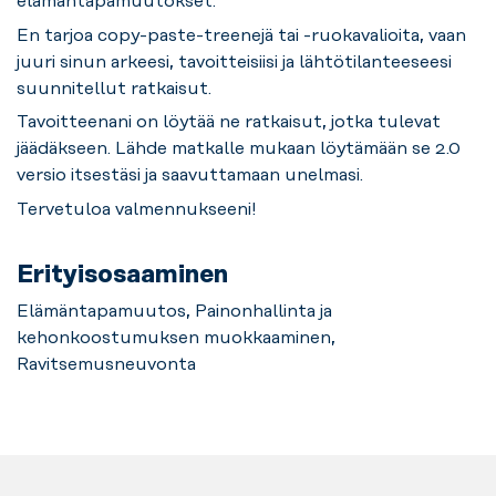
elämäntapamuutokset.
En tarjoa copy-paste-treenejä tai -ruokavalioita, vaan
juuri sinun arkeesi, tavoitteisiisi ja lähtötilanteeseesi
suunnitellut ratkaisut.
Tavoitteenani on löytää ne ratkaisut, jotka tulevat
jäädäkseen. Lähde matkalle mukaan löytämään se 2.0
versio itsestäsi ja saavuttamaan unelmasi.
Tervetuloa valmennukseeni!
Erityisosaaminen
Elämäntapamuutos, Painonhallinta ja
kehonkoostumuksen muokkaaminen,
Ravitsemusneuvonta