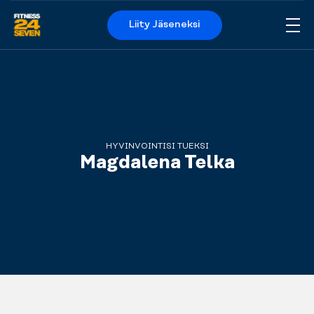
Liity Jäseneksi
Me
Logo
HYVINVOINTISI TUEKSI
Magdalena Telka