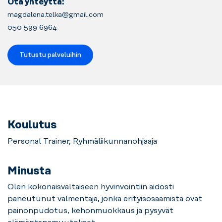
Ota yhteyttä:
magdalena.telka@gmail.com
050 599 6964
Tutustu palveluihin
Koulutus
Personal Trainer, Ryhmäliikunnanohjaaja
Minusta
Olen kokonaisvaltaiseen hyvinvointiin aidosti
paneutunut valmentaja, jonka erityisosaamista ovat
painonpudotus, kehonmuokkaus ja pysyvät