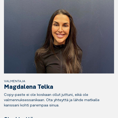
VALMENTAJA
Magdalena Telka
Copy-paste ei ole koskaan ollut juttuni, eikä ole
valmennuksessanikaan. Ota yhteyttä ja lähde matkalle
kanssani kohti parempaa sinua.