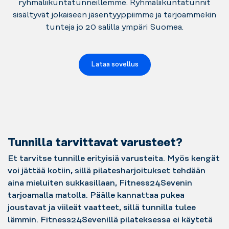
ryhmäliikuntatunneillemme. Ryhmäliikuntatunnit
sisältyvät jokaiseen jäsentyyppiimme ja tarjoammekin
tunteja jo 20 salilla ympäri Suomea.
Lataa sovellus
Tunnilla tarvittavat varusteet?
Et tarvitse tunnille erityisiä varusteita. Myös kengät
voi jättää kotiin, sillä pilatesharjoitukset tehdään
aina mieluiten sukkasillaan, Fitness24Sevenin
tarjoamalla matolla. Päälle kannattaa pukea
joustavat ja viileät vaatteet, sillä tunnilla tulee
lämmin. Fitness24Sevenillä pilateksessa ei käytetä