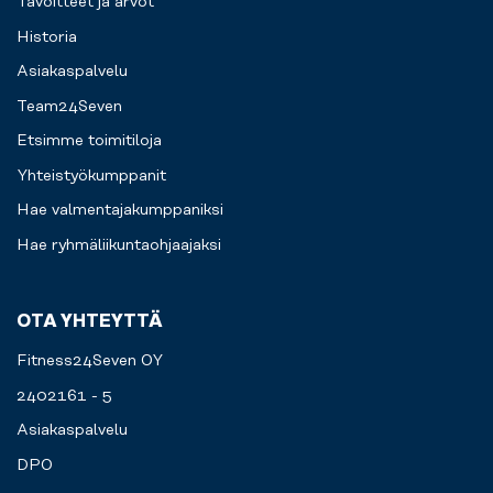
Tavoitteet ja arvot
Historia
Asiakaspalvelu
Team24Seven
Etsimme toimitiloja
Yhteistyökumppanit
Hae valmentajakumppaniksi
Hae ryhmäliikuntaohjaajaksi
OTA YHTEYTTÄ
Fitness24Seven OY
2402161 - 5
Asiakaspalvelu
DPO