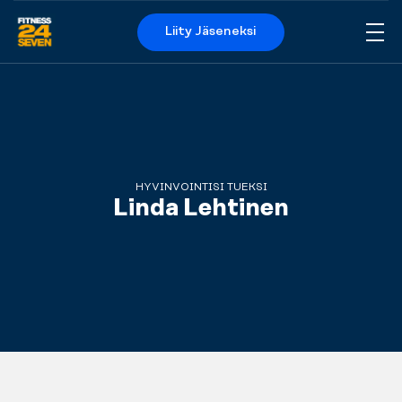
Liity Jäseneksi
Me
Logo
HYVINVOINTISI TUEKSI
Linda Lehtinen