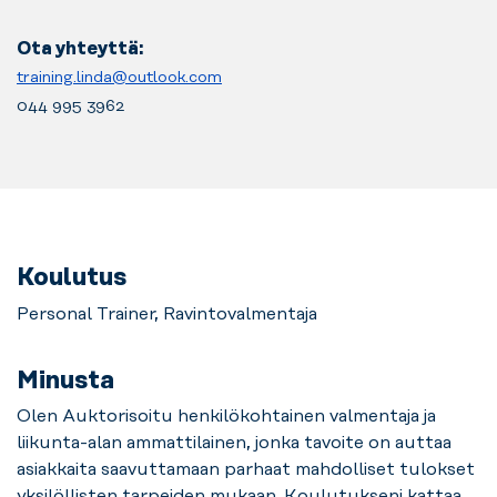
Ota yhteyttä:
training.linda@outlook.com
044 995 3962
Koulutus
Personal Trainer, Ravintovalmentaja
Minusta
Olen Auktorisoitu henkilökohtainen valmentaja ja
liikunta-alan ammattilainen, jonka tavoite on auttaa
asiakkaita saavuttamaan parhaat mahdolliset tulokset
yksilöllisten tarpeiden mukaan. Koulutukseni kattaa