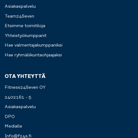
Asiakaspalvelu
Team24Seven
Etsimme toimitiloja
Yhteistyökumppanit
Hae valmentajakumppaniksi
Hae ryhmäliikuntaohjaajaksi
OTA YHTEYTTÄ
Fitness24Seven OY
2402161 - 5
Asiakaspalvelu
DPO
Medialle
Info@f24s.fi