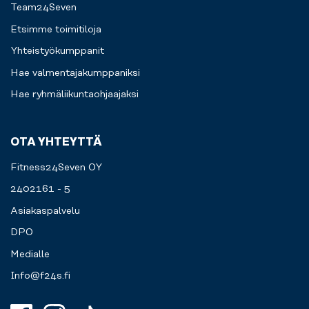
Team24Seven
Etsimme toimitiloja
Yhteistyökumppanit
Hae valmentajakumppaniksi
Hae ryhmäliikuntaohjaajaksi
OTA YHTEYTTÄ
Fitness24Seven OY
2402161 - 5
Asiakaspalvelu
DPO
Medialle
Info@f24s.fi