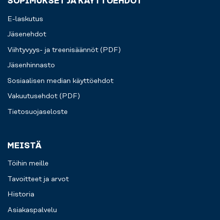
SOPIMUKSET JA KÄYTTÖEHDOT
E-laskutus
Jäsenehdot
Viihtyvyys- ja treenisäännöt (PDF)
Jäsenhinnasto
Sosiaalisen median käyttöehdot
Vakuutusehdot (PDF)
Tietosuojaseloste
MEISTÄ
Töihin meille
Tavoitteet ja arvot
Historia
Asiakaspalvelu