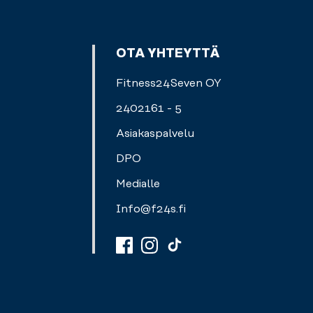
OTA YHTEYTTÄ
Fitness24Seven OY
2402161 - 5
Asiakaspalvelu
DPO
Medialle
Info@f24s.fi