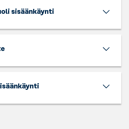
oli sisäänkäynti
te
sisäänkäynti