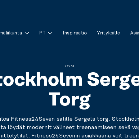
äliikunta
PT
Inspiraatio
Yrityksille
Asi
GYM
tockholm Serge
Torg
loa Fitness24Seven salille Sergels torg, Stockhol
lta löydät modernit välineet treenaamiseen sekä va
ittelytilat. Fitness24Sevenin asiakkaana voit treena