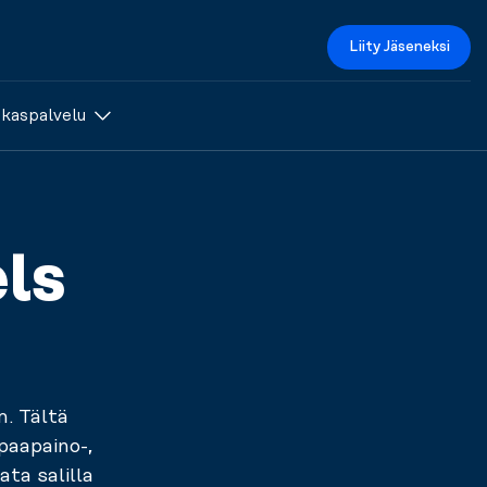
Liity Jäseneksi
akaspalvelu
ls
m. Tältä
paapaino-,
ta salilla