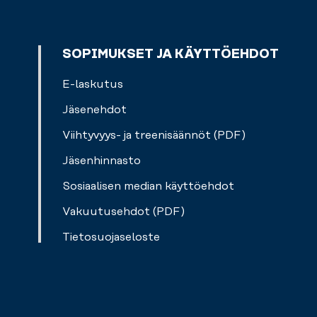
hikoilla.
mitä
treeniä
kaipaat
SOPIMUKSET JA KÄYTTÖEHDOT
tänään?
E-laskutus
Jäsenehdot
Viihtyvyys- ja treenisäännöt (PDF)
Jäsenhinnasto
Sosiaalisen median käyttöehdot
Vakuutusehdot (PDF)
Tietosuojaseloste