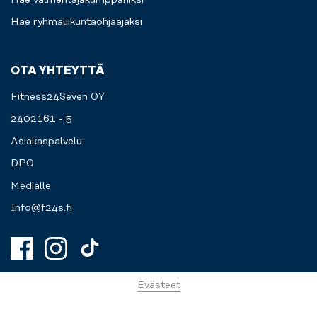
Hae ryhmäliikuntaohjaajaksi
OTA YHTEYTTÄ
Fitness24Seven OY
2402161 - 5
Asiakaspalvelu
DPO
Medialle
Info@f24s.fi
Evästeet