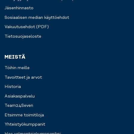
Jäsenhinnasto
Sosiaalisen median käyttöehdot
Vakuutusehdot (PDF)
Tietosuojaseloste
MEISTÄ
Töihin meille
Tavoitteet ja arvot
Historia
Asiakaspalvelu
Team24Seven
Etsimme toimitiloja
Yhteistyökumppanit
Hae valmentajakumppaniksi