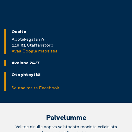
Osoite
Apoteksgatan 9
245 31 Staffanstorp
Avaa Google mapsissa
Avoinna 24/7
Ota yhteyttä
Seuraa meitä Facebook
Palvelumme
Valitse sinulle sopiva vaihtoehto monista erilaisista