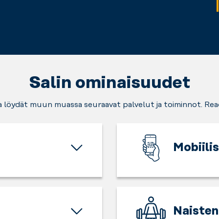
Salin ominaisuudet
ta löydät muun muassa seuraavat palvelut ja toiminnot. Rea
Mobiili
Sujuva
kulku
salille
puhelimella,
Naisten 