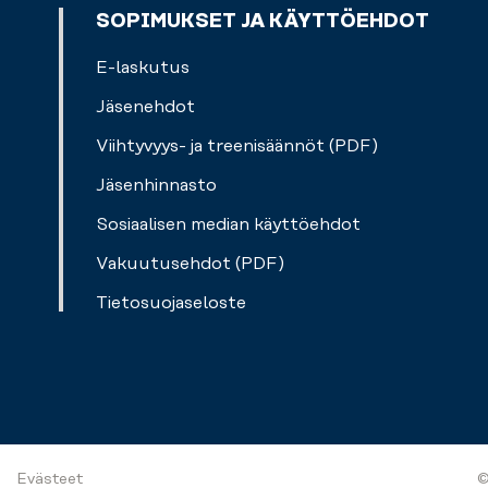
mukaan
SOPIMUKSET JA KÄYTTÖEHDOT
oman
lukkosi.
E-laskutus
Jäsenehdot
Viihtyvyys- ja treenisäännöt (PDF)
Jäsenhinnasto
Sosiaalisen median käyttöehdot
Vakuutusehdot (PDF)
Tietosuojaseloste
Evästeet
©