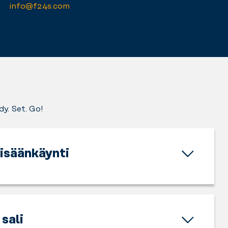
info@f24s.com
dy. Set. Go!
sisäänkäynti
sali