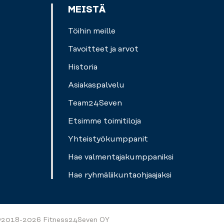
MEISTÄ
Töihin meille
Tavoitteet ja arvot
Historia
Asiakaspalvelu
Team24Seven
Etsimme toimitiloja
Yhteistyökumppanit
Hae valmentajakumppaniksi
Hae ryhmäliikuntaohjaajaksi
2018-2026 Fitness24Seven OY