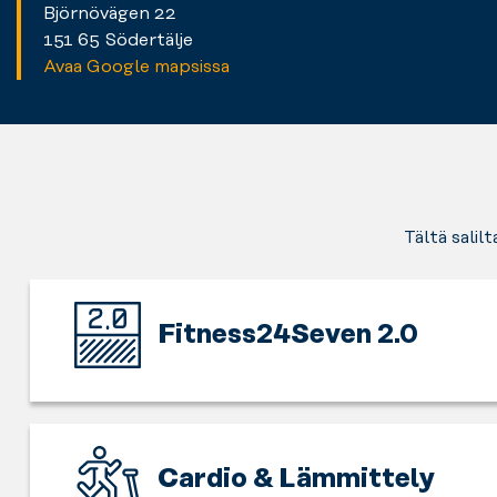
Björnövägen 22
151 65 Södertälje
Avaa Google mapsissa
Tältä salil
Fitness24Seven 2.0
Tämä
kuntosali
on
uuden
Cardio & Lämmittely