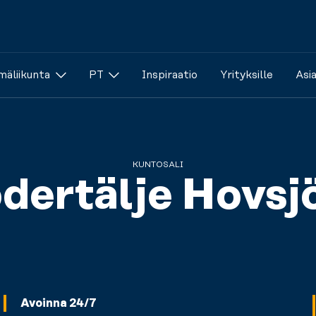
äliikunta
PT
Inspiraatio
Yrityksille
Asi
KUNTOSALI
dertälje Hovsj
Avoinna 24/7