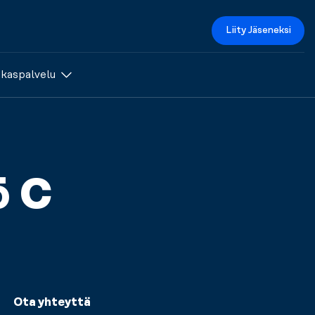
Liity Jäseneksi
akaspalvelu
ö C
Ota yhteyttä