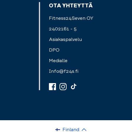
OTA YHTEYTTÄ
Fitness24Seven OY
2402161 - 5
Asiakaspalvelu
DPO
Medialle
Info@f24s.fi
Finland