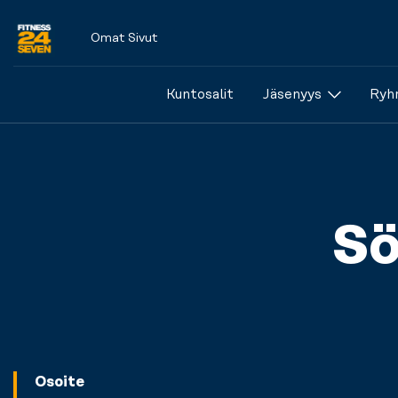
Omat Sivut
Logo
Kuntosalit
Jäsenyys
Ryhm
Sö
Osoite