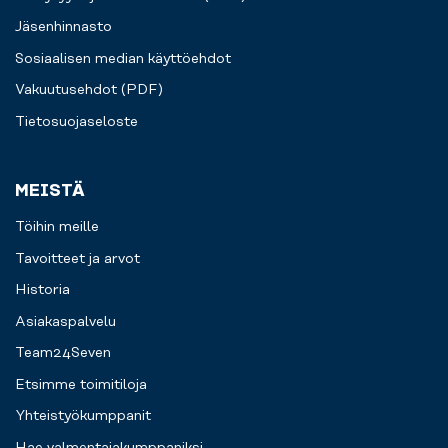
Jäsenhinnasto
Sosiaalisen median käyttöehdot
Vakuutusehdot (PDF)
Tietosuojaseloste
MEISTÄ
Töihin meille
Tavoitteet ja arvot
Historia
Asiakaspalvelu
Team24Seven
Etsimme toimitiloja
Yhteistyökumppanit
Hae valmentajakumppaniksi