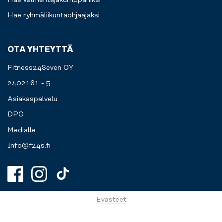
Hae ryhmäliikuntaohjaajaksi
OTA YHTEYTTÄ
Fitness24Seven OY
2402161 - 5
Asiakaspalvelu
DPO
Medialle
Info@f24s.fi
Evästeet