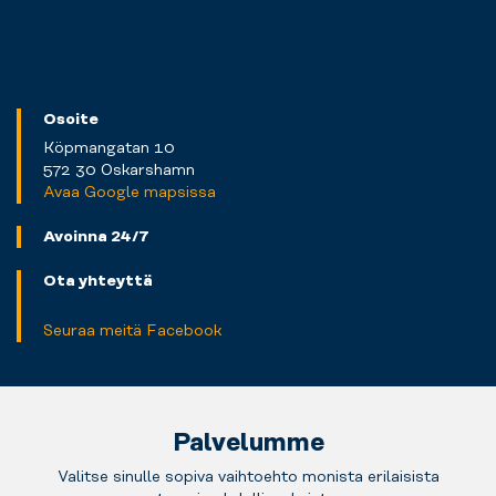
Osoite
Köpmangatan 10
572 30 Oskarshamn
Avaa Google mapsissa
Avoinna 24/7
Ota yhteyttä
Seuraa meitä Facebook
Palvelumme
Valitse sinulle sopiva vaihtoehto monista erilaisista