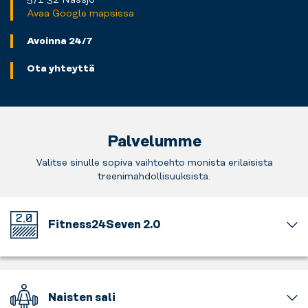
Avaa Google mapsissa
Avoinna 24/7
Ota yhteyttä
Palvelumme
Valitse sinulle sopiva vaihtoehto monista erilaisista
treenimahdollisuuksista.
Fitness24Seven 2.0
Lämpimästi
tervetuloa
upouudelle
ja
Naisten sali
päivitetylle