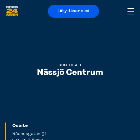
Liity Jäseneksi
Me
Logo
KUNTOSALI
Nässjö Centrum
Osoite
Rådhusgatan 31
571 32 Nässjö