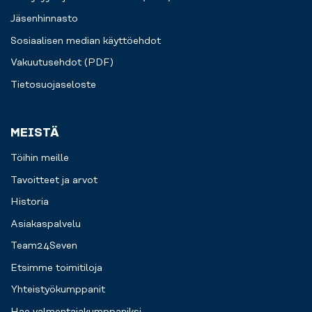
Jäsenhinnasto
Sosiaalisen median käyttöehdot
Vakuutusehdot (PDF)
Tietosuojaseloste
MEISTÄ
Töihin meille
Tavoitteet ja arvot
Historia
Asiakaspalvelu
Team24Seven
Etsimme toimitiloja
Yhteistyökumppanit
Hae valmentajakumppaniksi