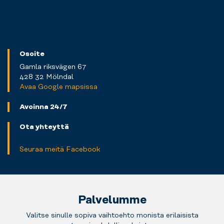
Osoite
Gamla riksvägen 67
428 32 Mölndal
Avaa Google mapsissa
Avoinna 24/7
Ota yhteyttä
Seuraa meitä Facebook
Palvelumme
Valitse sinulle sopiva vaihtoehto monista erilaisista