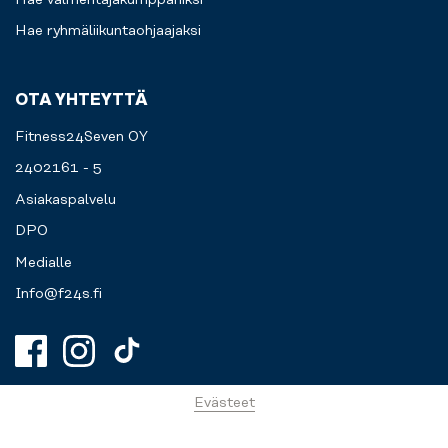
Hae ryhmäliikuntaohjaajaksi
OTA YHTEYTTÄ
Fitness24Seven OY
2402161 - 5
Asiakaspalvelu
DPO
Medialle
Info@f24s.fi
Evästeet