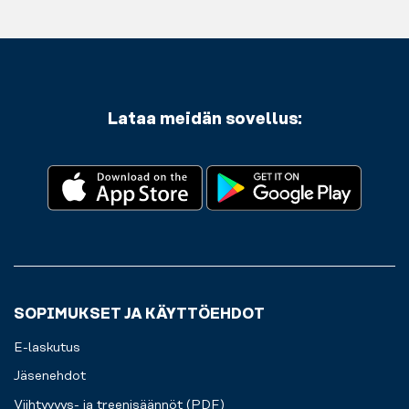
Säilytät
kuntosalilla
lihaksiasi
hyvää
arvotavarasi
käytät
kunnolla.
ruokaa.
turvallisesti
sovellustamme
kaapeissamme
päästäksesi
sillä
kuntosalille
aikaa,
ja
kun
Lataa meidän sovellus:
sieltä
treenaat.
pois.
Kaikki
sujuvaa
harjoittelukokemusta
varten
juuri
sinulle.
SOPIMUKSET JA KÄYTTÖEHDOT
E-laskutus
Jäsenehdot
Viihtyvyys- ja treenisäännöt (PDF)