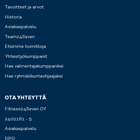
Tavoitteet ja arvot
Historia
Asiakaspalvelu
Team24Seven
Etsimme toimitiloja
Yhteistyökumppanit
Hae valmentajakumppaniksi
Hae ryhmäliikuntaohjaajaksi
OTA YHTEYTTÄ
Fitness24Seven OY
2402161 - 5
Asiakaspalvelu
DPO