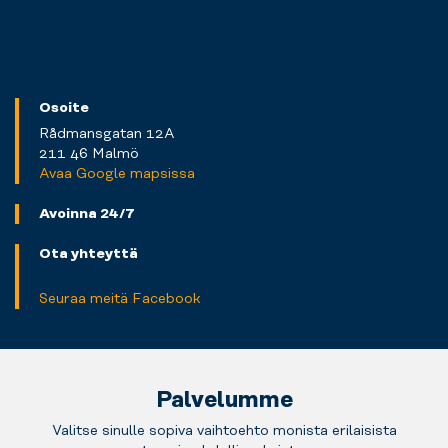
Osoite
Rådmansgatan 12A
211 46 Malmö
Avaa Google mapsissa
Avoinna 24/7
Ota yhteyttä
Seuraa meitä Facebook
Palvelumme
Valitse sinulle sopiva vaihtoehto monista erilaisista