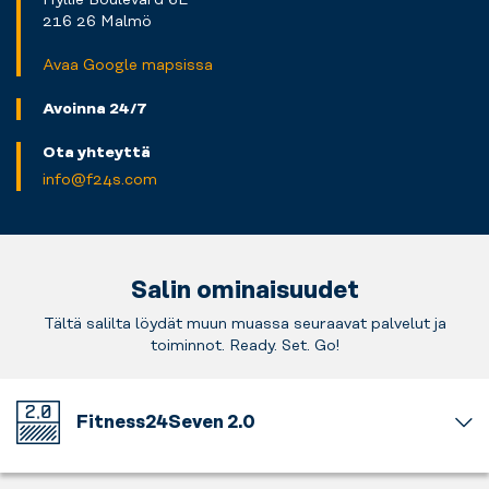
216 26 Malmö
Avaa Google mapsissa
Avoinna 24/7
Ota yhteyttä
info@f24s.com
Salin ominaisuudet
Tältä salilta löydät muun muassa seuraavat palvelut ja
toiminnot. Ready. Set. Go!
Fitness24Seven 2.0
Tämä
kuntosali