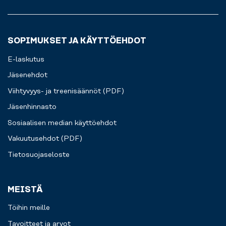
-
konseptin
tänään?
esimerkiksi
lajeja.
foamrolleria,
keppiä
SOPIMUKSET JA KÄYTTÖEHDOT
tai
kuminauhaa
E-laskutus
hyödyntämällä.
Jäsenehdot
Viihtyvyys- ja treenisäännöt (PDF)
Jäsenhinnasto
Sosiaalisen median käyttöehdot
Vakuutusehdot (PDF)
Tietosuojaseloste
MEISTÄ
Töihin meille
Tavoitteet ja arvot