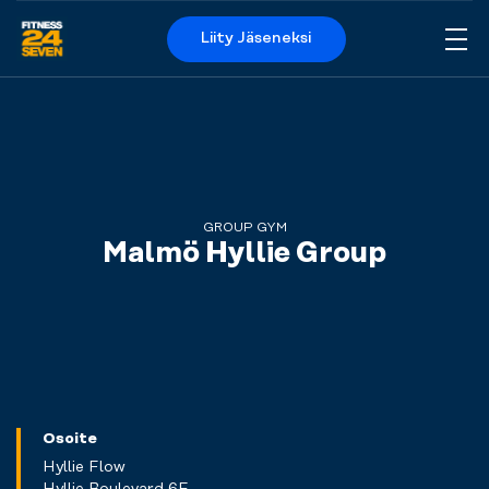
Liity Jäseneksi
Me
Logo
GROUP GYM
Malmö Hyllie Group
Osoite
Hyllie Flow
Hyllie Boulevard 6E