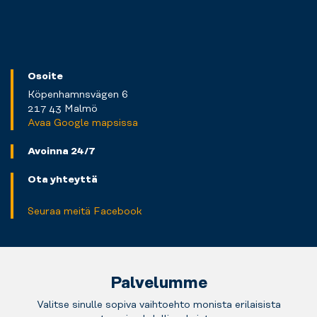
Osoite
Köpenhamnsvägen 6
217 43 Malmö
Avaa Google mapsissa
Avoinna 24/7
Ota yhteyttä
Seuraa meitä Facebook
Palvelumme
Valitse sinulle sopiva vaihtoehto monista erilaisista