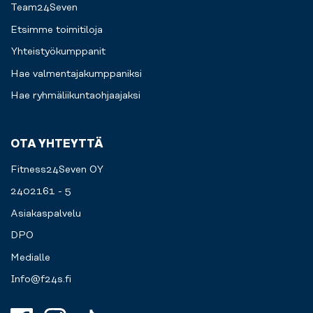
Team24Seven
Etsimme toimitiloja
Yhteistyökumppanit
Hae valmentajakumppaniksi
Hae ryhmäliikuntaohjaajaksi
OTA YHTEYTTÄ
Fitness24Seven OY
2402161 - 5
Asiakaspalvelu
DPO
Medialle
Info@f24s.fi