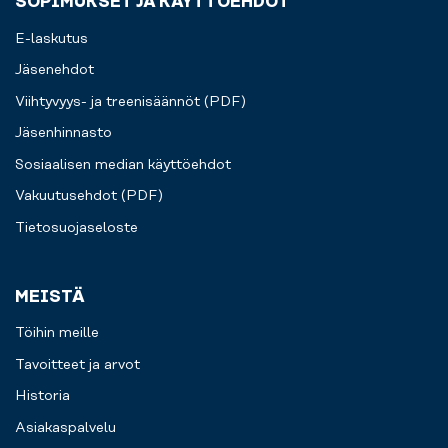
SOPIMUKSET JA KÄYTTÖEHDOT
E-laskutus
Jäsenehdot
Viihtyvyys- ja treenisäännöt (PDF)
Jäsenhinnasto
Sosiaalisen median käyttöehdot
Vakuutusehdot (PDF)
Tietosuojaseloste
MEISTÄ
Töihin meille
Tavoitteet ja arvot
Historia
Asiakaspalvelu