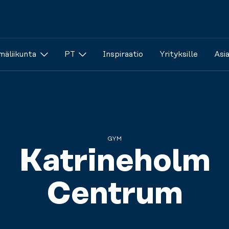
äliikunta
PT
Inspiraatio
Yrityksille
Asi
GYM
Katrineholm
Centrum