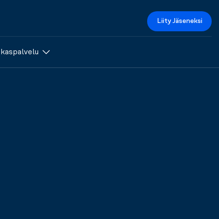
Liity Jäseneksi
akaspalvelu