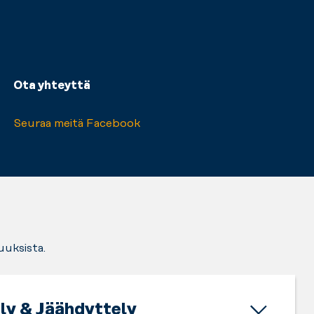
Ota yhteyttä
Seuraa meitä Facebook
uuksista.
ly & Jäähdyttely