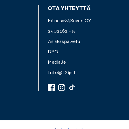
OTA YHTEYTTÄ
Fitness24Seven OY
2402161 - 5
Asiakaspalvelu
DPO
Medialle
Info@f24s.fi