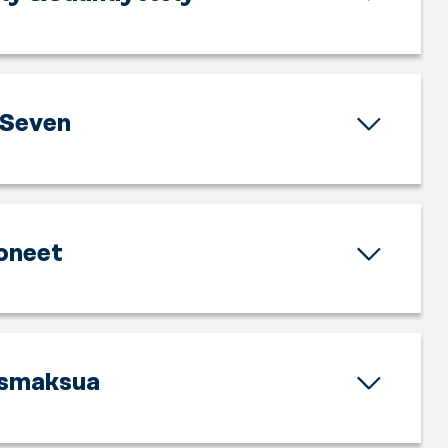
Seven
oneet
ismaksua