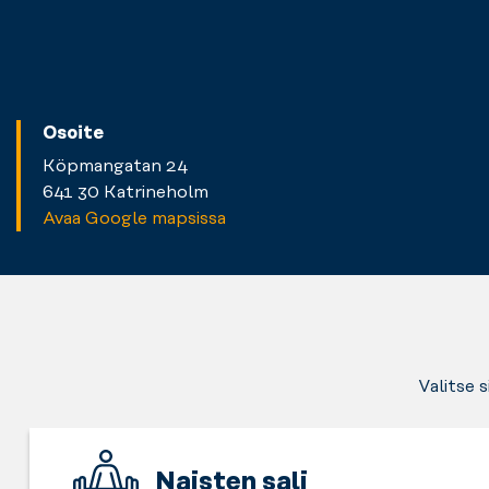
Osoite
Köpmangatan 24
641 30 Katrineholm
Avaa Google mapsissa
Valitse 
Naisten sali