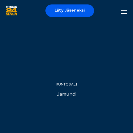
Liity Jäseneksi
Me
Logo
KUNTOSALI
Jamundi