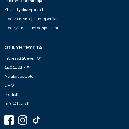
Etsimme toimitiloja
Yhteistyökumppanit
Hae valmentajakumppaniksi
Hae ryhmäliikuntaohjaajaksi
OTA YHTEYTTÄ
Fitness24Seven OY
2402161 - 5
Asiakaspalvelu
DPO
Medialle
Info@f24s.fi