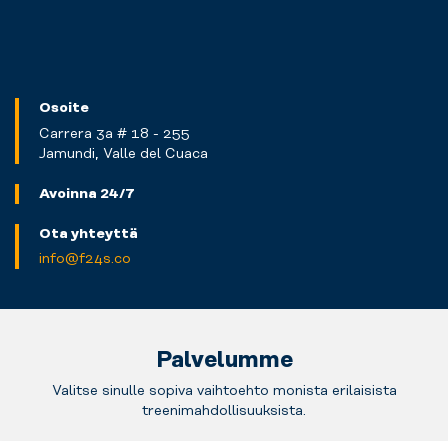
Osoite
Carrera 3a # 18 - 255
Jamundi, Valle del Cuaca
Avoinna 24/7
Ota yhteyttä
info@f24s.co
Palvelumme
Valitse sinulle sopiva vaihtoehto monista erilaisista
treenimahdollisuuksista.