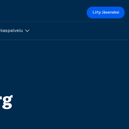
Liity Jäseneksi
akaspalvelu
rg