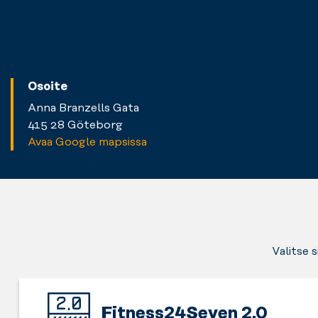
Osoite
Anna Branzells Gata
415 28 Göteborg
Avaa Google mapsissa
Valitse 
Fitness24Seven 2.0