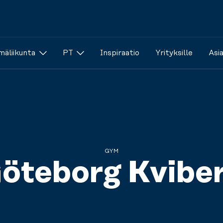
äliikunta
PT
Inspiraatio
Yrityksille
Asi
GYM
öteborg Kvibe