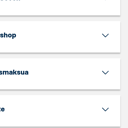
 shop
ismaksua
te