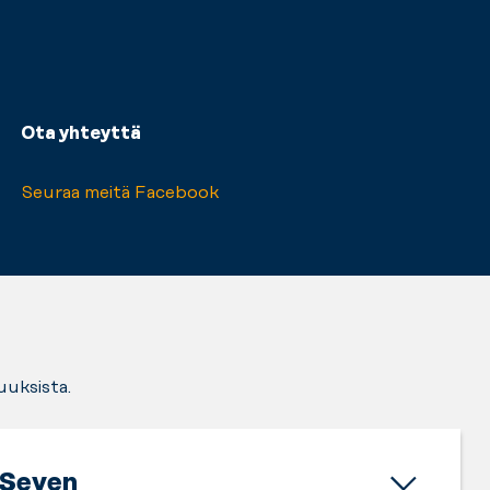
Ota yhteyttä
Seuraa meitä Facebook
uuksista.
Seven