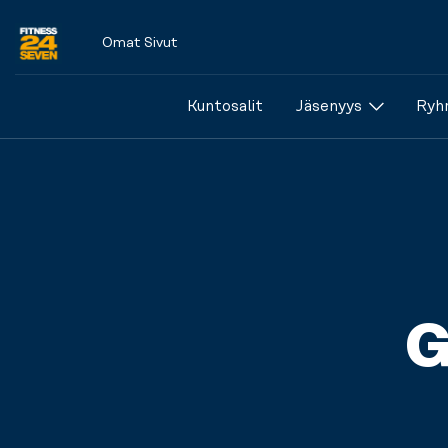
Omat Sivut
Logo
Kuntosalit
Jäsenyys
Ryhm
G