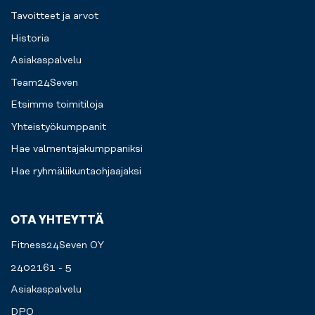
Tavoitteet ja arvot
Historia
Asiakaspalvelu
Team24Seven
Etsimme toimitiloja
Yhteistyökumppanit
Hae valmentajakumppaniksi
Hae ryhmäliikuntaohjaajaksi
OTA YHTEYTTÄ
Fitness24Seven OY
2402161 - 5
Asiakaspalvelu
DPO