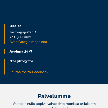
Osoite
Järnvägsgatan 2
241 38 Eslöv
Avaa Google mapsissa
Avoinna 24/7
Ota yhteyttä
Seuraa meitä Facebook
Palvelumme
Valitse sinulle sopiva vaihtoehto monista erilaisista