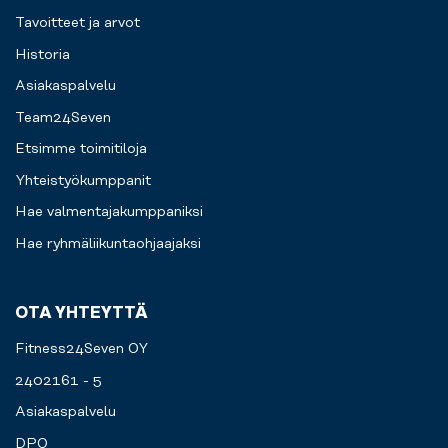
Tavoitteet ja arvot
Historia
Asiakaspalvelu
Team24Seven
Etsimme toimitiloja
Yhteistyökumppanit
Hae valmentajakumppaniksi
Hae ryhmäliikuntaohjaajaksi
OTA YHTEYTTÄ
Fitness24Seven OY
2402161 - 5
Asiakaspalvelu
DPO