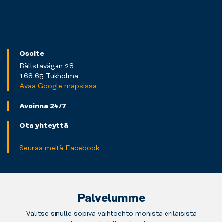
Osoite
Bällstavägen 28
168 65 Tukholma
Avaa Google mapsissa
Avoinna 24/7
Ota yhteyttä
Seuraa meitä Facebook
Palvelumme
Valitse sinulle sopiva vaihtoehto monista erilaisista