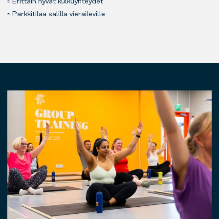
▫️ Erittäin hyvät kulkuyhteydet
▫️ Parkkitilaa salilla vieraileville