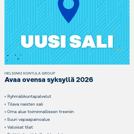
HELSINKI KONTULA GROUP
Avaa ovensa syksyllä 2026
▫️ Ryhmäliikuntapalvelut
▫️ Tilava naisten sali
▫️ Oma alue toiminnalliseen treeniin
▫️ Suuri vapaapainoalue
▫️ Valoisat tilat