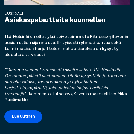
UUSI SALI
Asiakaspalautteita kuunnellen
Itä-Helsinki on ollut yksi toivotuimmista Fitness24Sevenin
uusien salien sijainneista. Erityisesti ryhmäliikuntaa sekä
toiminnallisen harjoittelun mahdollisuuksia on kysytty
alueelle aktiivisesti.
"Olemme saaneet runsaasti toiveita salista Itä-Helsinkiin.
On hienoa päästä vastaamaan tähän kysyntään ja tuomaan
alueelle valoisa, monipuolinen ja nykyaikainen
harjoitteluympäristö, joka palvelee laajasti erilaisia
treenaajia
", kommentoi Fitness24Sevenin maapäällikkö
Mika
Puolimatka
.
Lue uutinen