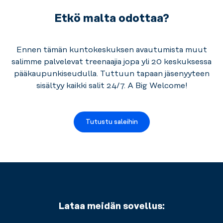
esimerkiksi
suihkut.
foamrolleria,
Muistathan
Etkö malta odottaa?
keppiä
ottaa
tai
mukaan
kuminauhaa
oman
Ennen tämän kuntokeskuksen avautumista muut
hyödyntämällä.
lukkosi.
salimme palvelevat treenaajia jopa yli 20 keskuksessa
pääkaupunkiseudulla.
Tuttuun tapaan jäsenyyteen
sisältyy kaikki salit 24/7. A Big Welcome!
Tutustu saleihin
Lataa meidän sovellus: