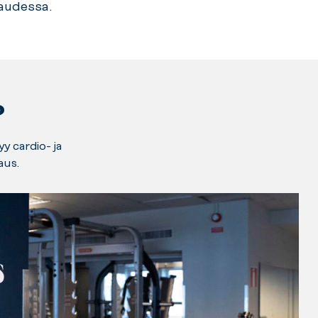
kaudessa.
?
yy cardio- ja
aus.