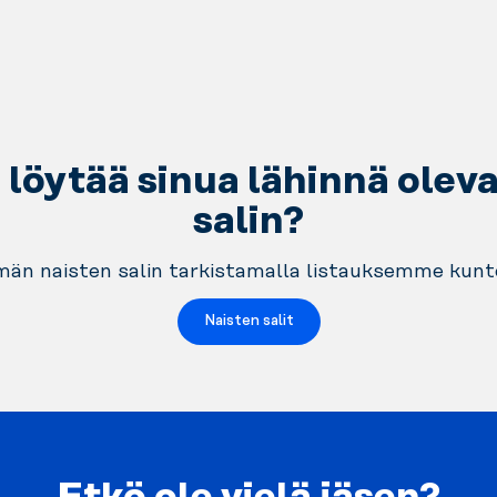
löytää sinua lähinnä olev
salin?
än naisten salin tarkistamalla listauksemme kunto
Naisten salit