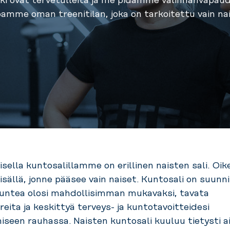
kki ovat tervetulleita ja me pidämme valinnanvapaud
oamme oman treenitilan, joka on tarkoitettu vain nais
isella kuntosalillamme on erillinen naisten sali. Oi
sisällä, jonne pääsee vain naiset.
Kuntosali on suunnit
tuntea olosi mahdollisimman mukavaksi, tavata
reita ja keskittyä terveys- ja kuntotavoitteidesi
seen rauhassa. Naisten kuntosali kuuluu tietysti a