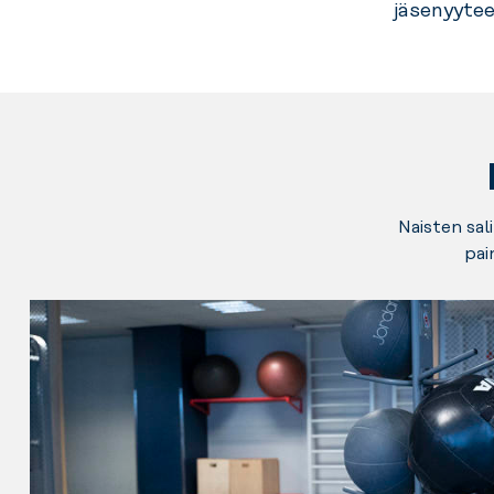
jäsenyytee
Naisten sali
pai