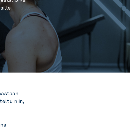
esta. Siksi
ille.
keastaan
eltu niin,
ina