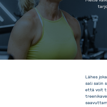
Meille kai
tarj
Lähes joka
sali salin 
että voit 
treenikave
saavuttami