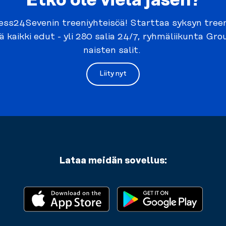
Etkö ole vielä jäsen?
ess24Sevenin treeniyhteisöä! Starttaa syksyn treenit 
ä kaikki edut - yli 280 salia 24/7, ryhmäliikunta Gr
naisten salit.
Liity nyt
Lataa meidän sovellus: