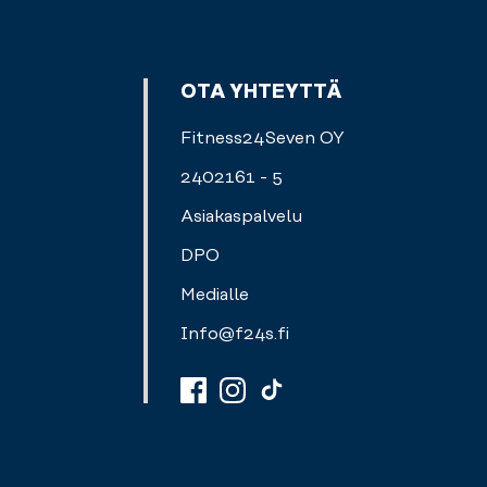
OTA YHTEYTTÄ
Fitness24Seven OY
2402161 - 5
Asiakaspalvelu
DPO
Medialle
Info@f24s.fi