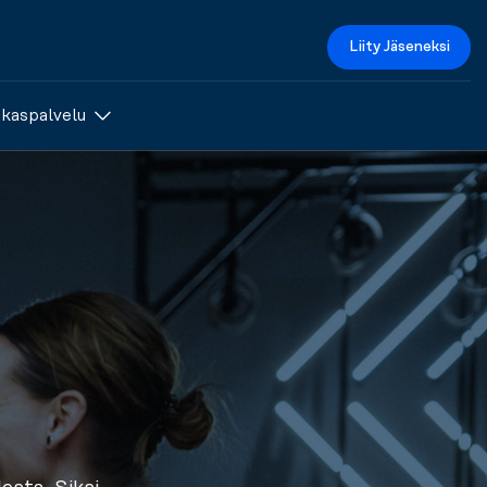
Liity Jäseneksi
akaspalvelu