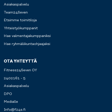
Asiakaspalvelu
Team24Seven
Etsimme toimitiloja
Yhteistyökumppanit
Hae valmentajakumppaniksi
Hae ryhmäliikuntaohjaajaksi
OTA YHTEYTTÄ
Fitness24Seven OY
2402161 - 5
Asiakaspalvelu
DPO
Medialle
Info@f24s.fi