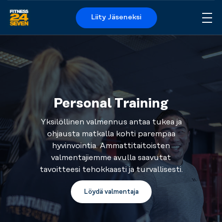
Liity Jäseneksi
Me
Logo
Personal Training
Yksilöllinen valmennus antaa tukea ja
ohjausta matkalla kohti parempaa
hyvinvointia. Ammattitaitoisten
valmentajiemme avulla saavutat
tavoitteesi tehokkaasti ja turvallisesti.
Löydä valmentaja