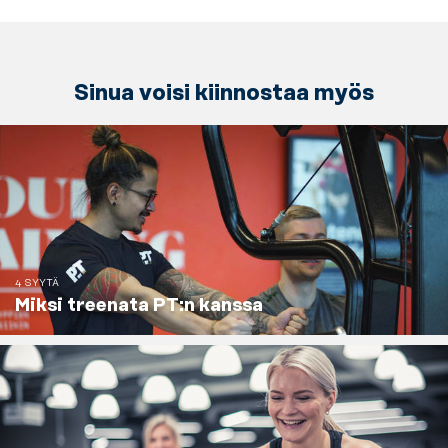
Sinua voisi kiinnostaa myös
4 SYYTÄ
Miksi treenata PT:n kanssa