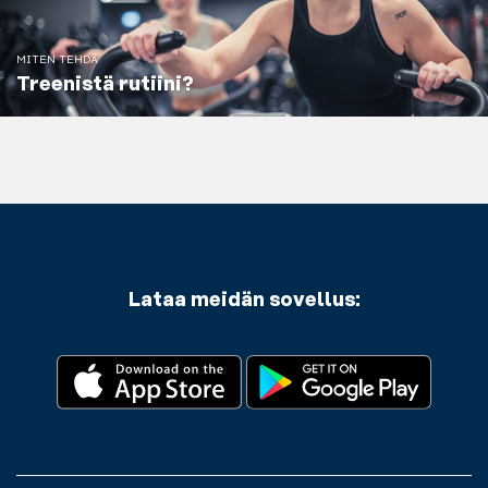
MITEN TEHDÄ
Treenistä rutiini?
Lataa meidän sovellus: