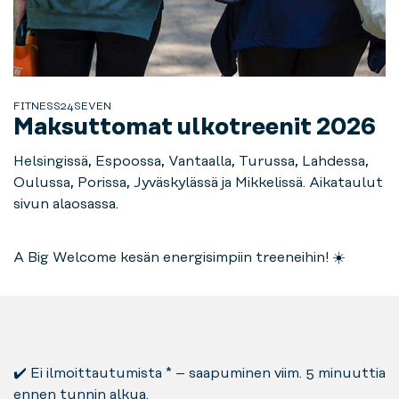
FITNESS24SEVEN
Maksuttomat ulkotreenit 2026
Helsingissä, Espoossa, Vantaalla, Turussa, Lahdessa,
Oulussa, Porissa, Jyväskylässä ja Mikkelissä. Aikataulut
sivun alaosassa.
A Big Welcome kesän energisimpiin treeneihin! ☀️
✔️ Ei ilmoittautumista * – saapuminen viim. 5 minuuttia
ennen tunnin alkua.