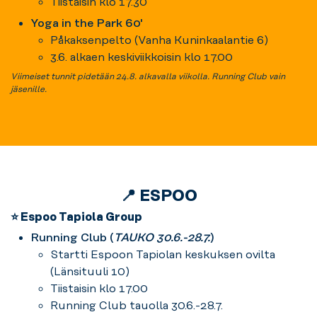
Tiistaisin klo 17.30
Yoga in the Park 60'
Påkaksenpelto (Vanha Kuninkaalantie 6)
3.6. alkaen keskiviikkoisin klo 17.00
Viimeiset tunnit pidetään 24.8. alkavalla viikolla. Running Club vain
jäsenille.
📍 ESPOO
⭐ Espoo Tapiola Group
Running Club (
TAUKO 30.6.-28.7.
)
Startti Espoon Tapiolan keskuksen ovilta
(Länsituuli 10)
Tiistaisin klo 17.00
Running Club tauolla 30.6.-28.7.