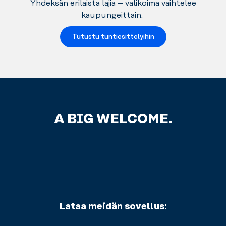
Yhdeksän erilaista lajia – valikoima vaihtelee
kaupungeittain.
Tutustu tuntiesittelyihin
A BIG WELCOME.
Lataa meidän sovellus: