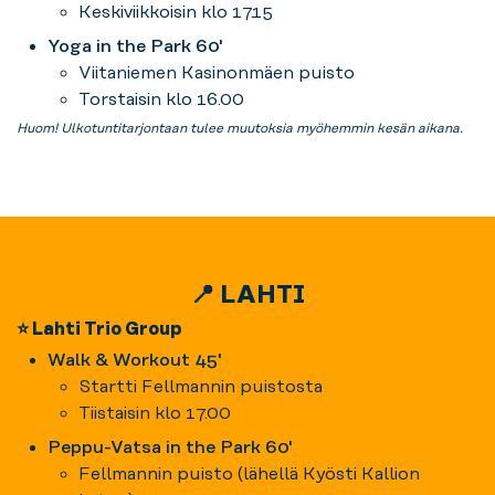
Keskiviikkoisin klo 17.15
Yoga in the Park 60'
Viitaniemen Kasinonmäen puisto
Torstaisin klo 16.00
Huom! Ulkotuntitarjontaan tulee muutoksia myöhemmin kesän aikana.
📍 LAHTI
⭐ Lahti Trio Group
Walk & Workout 45'
Startti Fellmannin puistosta
Tiistaisin klo 17.00
Peppu-Vatsa in the Park 60'
Fellmannin puisto (lähellä Kyösti Kallion