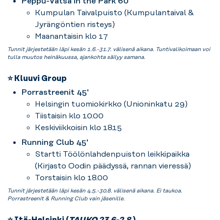
Peppu-Vatsa in the Park 60'
Kumpulan Taivalpuisto (Kumpulantaival &
Jyrängöntien risteys)
Maanantaisin klo 17
Tunnit järjestetään läpi kesän 1.6.-31.7. välisenä aikana. Tuntivalikoimaan voi
tulla muutos heinäkuussa, ajankohta säilyy samana.
⭐ Kluuvi Group
Porrastreenit 45'
Helsingin tuomiokirkko (Unioninkatu 29)
Tiistaisin klo 10.00
Keskiviikkoisin klo 18.15
Running Club 45'
Startti Töölönlahdenpuiston leikkipaikka
(Kirjasto Oodin päädyssä, rannan vieressä)
Torstaisin klo 18.00
Tunnit järjestetään läpi kesän 4.5.-30.8. välisenä aikana. Ei taukoa.
Porrastreenit & Running Club vain jäsenille.
⭐ Itä-Helsinki (
TAUKO 23.6-2.8.
)