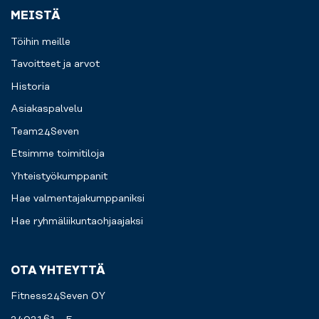
MEISTÄ
Töihin meille
Tavoitteet ja arvot
Historia
Asiakaspalvelu
Team24Seven
Etsimme toimitiloja
Yhteistyökumppanit
Hae valmentajakumppaniksi
Hae ryhmäliikuntaohjaajaksi
OTA YHTEYTTÄ
Fitness24Seven OY
2402161 - 5