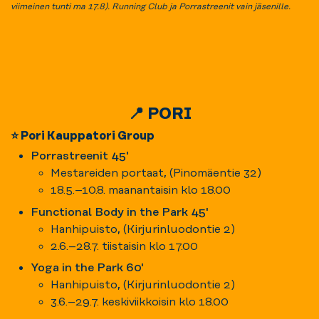
viimeinen tunti ma 17.8).
Running Club ja Porrastreenit vain jäsenille.
📍 PORI
⭐ Pori Kauppatori Group
Porrastreenit 45'
Mestareiden portaat, (Pinomäentie 32)
18.5.–10.8. maanantaisin klo 18.00
Functional Body in the Park 45'
Hanhipuisto, (Kirjurinluodontie 2)
2.6.–28.7. tiistaisin klo 17.00
Yoga in the Park 60'
Hanhipuisto, (Kirjurinluodontie 2)
3.6.–29.7. keskiviikkoisin klo 18.00