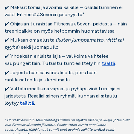
✔️ Maksuttomia ja avoimia kaikille – osallistuminen ei
vaadi Fitness24Sevenin jäsenyyttä.*
✔️ Ohjaajan tunnistaa Fitness24Seven-paidasta – näin
treenipaikka on myös helpommin huomattavissa.
✔️ Mukaan oma alusta
(kuten jumppamatto, viltti tai
pyyhe
) sekä juomapullo.
✔️ Yhdeksän erilaista lajia – valikoima vaihtelee
kaupungeittain. Tutustu tuntiesittelyihin
täältä
.
✔️ Järjestetään säävarauksella, perutaan
rankkasateella ja ukonilmalla.
✔️ Valtakunnallisina vapaa- ja pyhäpäivinä tunteja ei
järjestetä. Reaaliaikainen ryhmäliikunnan aikataulu
löytyy
täältä
.
* Porrastreeneihin sekä Running Clubiin on rajattu määrä paikkoja, jotka ovat
vain Fitness24Sevenin jäsenille. Paikka tulee varata ennakkoon
sovelluksesta. Kaikki muut tunnit ovat avoimia kaikille eivätkä vaadi