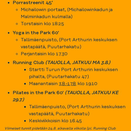
Porrastreenit 45'
Michailowin portaat, (Michailowinkadun ja
Malminkadun kulmalla)
Torstaisin klo 18.25
Yoga in the Park 60'
Tallimäenpuisto, (Port Arthurin keskuksen
vastapäätä, Puutarhakatu)
Perjantaisin klo 17.30
Running Club
(TAUOLLA, JATKUU MA 3.8.)
Startti Turun Port Arthurin keskuksen
pihalta, (Puutarhakatu 47)
Maanantaisin
3.8.-17.8.
klo 19.10
Pilates in the Park 60'
(TAUOLLA, JATKUU KE
29.7.)
Tallimäenpuisto, (Port Arthurin keskuksen
vastapäätä, Puutarhakatu)
Keskiviikkoisin klo 16.45
Viimeiset tunnit pidetään 24.8. alkavalla viikolla (pl. Running Club