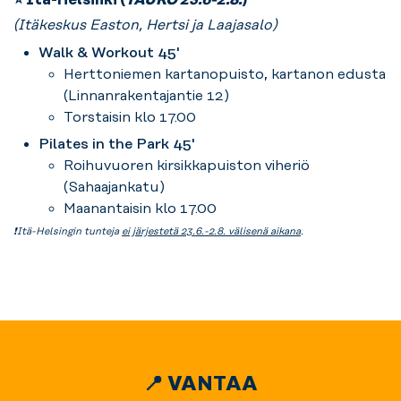
(Itäkeskus Easton, Hertsi ja Laajasalo)
Walk & Workout 45'
Herttoniemen kartanopuisto, kartanon edusta
(Linnanrakentajantie 12)
Torstaisin klo 17.00
Pilates in the Park 45'
Roihuvuoren kirsikkapuiston viheriö
(Sahaajankatu)
Maanantaisin klo 17.00
❗Itä-Helsingin tunteja
ei järjestetä 23.6.-2.8. välisenä aikana
.
📍 VANTAA