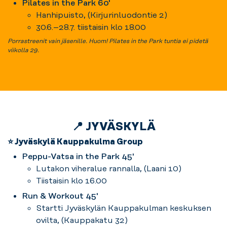
Pilates in the Park 60'
Hanhipuisto, (Kirjurinluodontie 2)
30.6.–28.7. tiistaisin klo 18.00
Porrastreenit vain jäsenille. Huom! Pilates in the Park tuntia ei pidetä
viikolla 29.
📍 JYVÄSKYLÄ
⭐ Jyväskylä Kauppakulma Group
Peppu-Vatsa in the Park 45'
Lutakon viheralue rannalla, (Laani 10)
Tiistaisin klo 16.00
Run & Workout 45'
Startti Jyväskylän Kauppakulman keskuksen
ovilta, (Kauppakatu 32)