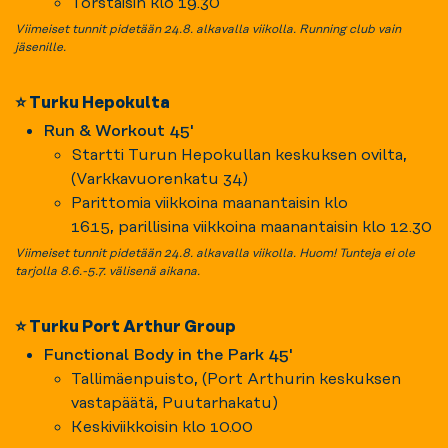
Torstaisin klo 19.30
Viimeiset tunnit pidetään 24.8. alkavalla viikolla. Running club vain
jäsenille.
⭐ Turku Hepokulta
Run & Workout 45'
Startti Turun Hepokullan keskuksen ovilta,
(Varkkavuorenkatu 34)
Parittomia viikkoina maanantaisin klo
16.15, parillisina viikkoina maanantaisin klo 12.30
Viimeiset tunnit pidetään 24.8. alkavalla viikolla. Huom! Tunteja ei ole
tarjolla 8.6.-5.7. välisenä aikana.
⭐ Turku Port Arthur Group
Functional Body in the Park 45'
Tallimäenpuisto, (Port Arthurin keskuksen
vastapäätä, Puutarhakatu)
Keskiviikkoisin klo 10.00