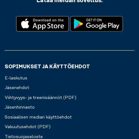
Lataa meidän sovellus:
sieltä
pois.
Kaikki
sujuvaa
harjoittelukokemusta
varten
sinulle.
SOPIMUKSET JA KÄYTTÖEHDOT
E-laskutus
Jäsenehdot
Viihtyvyys- ja treenisäännöt (PDF)
Jäsenhinnasto
Sosiaalisen median käyttöehdot
Vakuutusehdot (PDF)
Tietosuojaseloste