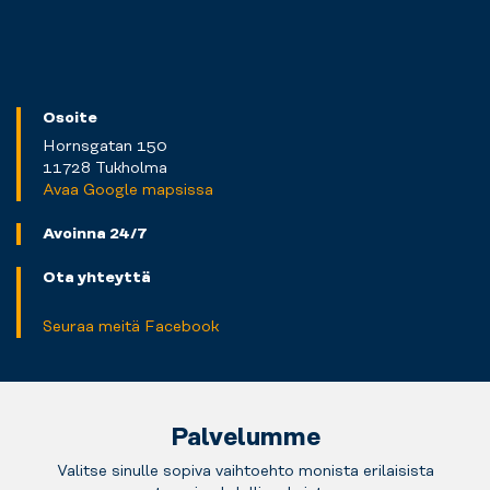
Osoite
Hornsgatan 150
11728 Tukholma
Avaa Google mapsissa
Avoinna 24/7
Ota yhteyttä
Seuraa meitä Facebook
Palvelumme
Valitse sinulle sopiva vaihtoehto monista erilaisista