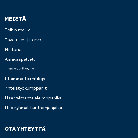
MEISTÄ
Töihin meille
Tavoitteet ja arvot
Historia
Asiakaspalvelu
Team24Seven
Etsimme toimitiloja
Yhteistyökumppanit
Hae valmentajakumppaniksi
Hae ryhmäliikuntaohjaajaksi
OTA YHTEYTTÄ