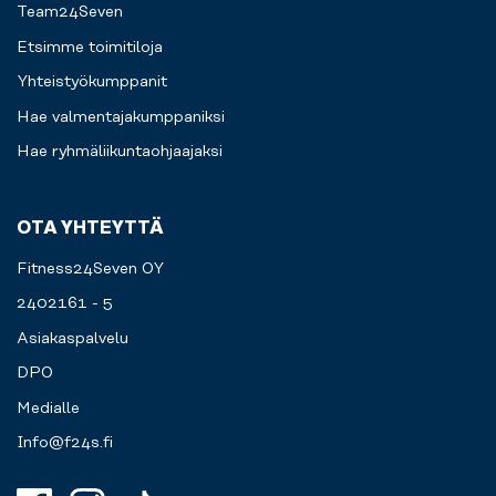
Team24Seven
Etsimme toimitiloja
Yhteistyökumppanit
Hae valmentajakumppaniksi
Hae ryhmäliikuntaohjaajaksi
OTA YHTEYTTÄ
Fitness24Seven OY
2402161 - 5
Asiakaspalvelu
DPO
Medialle
Info@f24s.fi