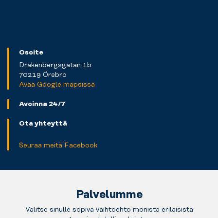
Osoite
Drakenbergsgatan 1b
70219 Örebro
Avaa Google mapsissa
Avoinna 24/7
Ota yhteyttä
Seuraa meitä Facebook
Palvelumme
Valitse sinulle sopiva vaihtoehto monista erilaisista