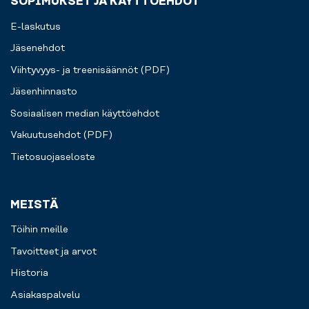
SOPIMUKSET JA KÄYTTÖEHDOT
E-laskutus
Jäsenehdot
Viihtyvyys- ja treenisäännöt (PDF)
Jäsenhinnasto
Sosiaalisen median käyttöehdot
Vakuutusehdot (PDF)
Tietosuojaseloste
MEISTÄ
Töihin meille
Tavoitteet ja arvot
Historia
Asiakaspalvelu