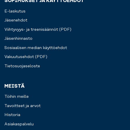
SOPIMUKSET JA KÄYTTÖEHDOT
E-laskutus
Jäsenehdot
Viihtyvyys- ja treenisäännöt (PDF)
Jäsenhinnasto
Sosiaalisen median käyttöehdot
Vakuutusehdot (PDF)
Tietosuojaseloste
MEISTÄ
Töihin meille
Tavoitteet ja arvot
Historia
Asiakaspalvelu