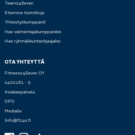
Team24Seven
Etsimme toimitiloja
Yhteistyökumppanit
Hae valmentajakumppaniksi
Hae ryhmäliikuntaohjaajaksi
OTA YHTEYTTÄ
Fitness24Seven OY
2402161 - 5
Asiakaspalvelu
DPO
Medialle
Info@f24s.fi