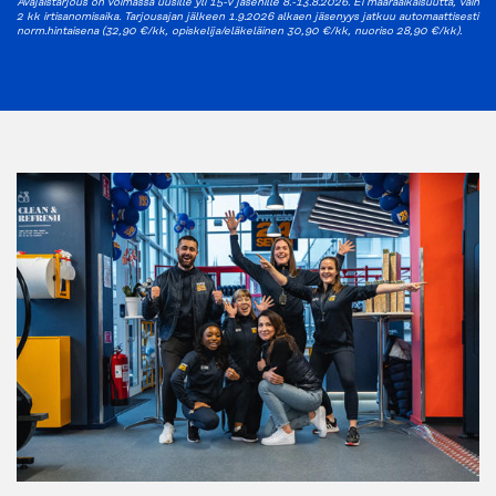
Avajaistarjous on voimassa uusille yli 15-v jäsenille 8.-13.8.2026. Ei määräaikaisuutta, vain
2 kk irtisanomisaika. Tarjousajan jälkeen 1.9.2026 alkaen jäsenyys jatkuu automaattisesti
norm.hintaisena (32,90 €/kk, opiskelija/eläkeläinen 30,90 €/kk, nuoriso 28,90 €/kk).