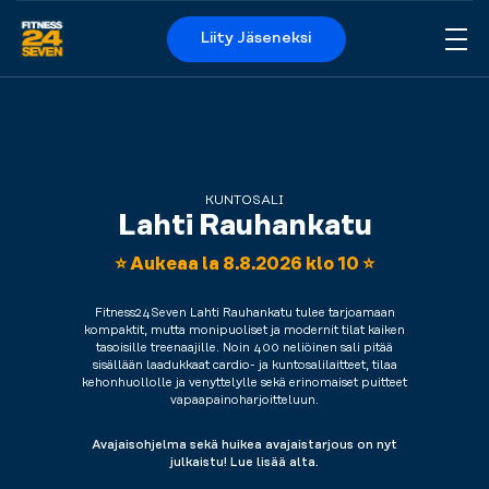
Liity Jäseneksi
Me
Logo
KUNTOSALI
Lahti Rauhankatu
⭐️ Aukeaa la 8.8.2026 klo 10 ⭐️
Fitness24Seven Lahti Rauhankatu tulee tarjoamaan
kompaktit, mutta monipuoliset ja modernit tilat kaiken
tasoisille treenaajille. Noin 400 neliöinen sali pitää
sisällään laadukkaat cardio- ja kuntosalilaitteet, tilaa
kehonhuollolle ja venyttelylle sekä erinomaiset puitteet
vapaapainoharjoitteluun.
Avajaisohjelma sekä huikea avajaistarjous on nyt
julkaistu! Lue lisää alta.