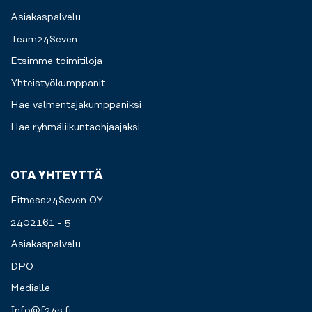
Asiakaspalvelu
Team24Seven
Etsimme toimitiloja
Yhteistyökumppanit
Hae valmentajakumppaniksi
Hae ryhmäliikuntaohjaajaksi
OTA YHTEYTTÄ
Fitness24Seven OY
2402161 - 5
Asiakaspalvelu
DPO
Medialle
Info@f24s.fi