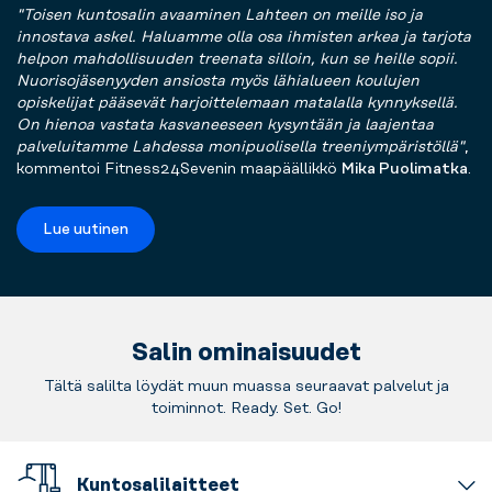
"Toisen kuntosalin avaaminen Lahteen on meille iso ja
innostava askel. Haluamme olla osa ihmisten arkea ja tarjota
helpon mahdollisuuden treenata silloin, kun se heille sopii.
Nuorisojäsenyyden ansiosta myös lähialueen koulujen
opiskelijat pääsevät harjoittelemaan matalalla kynnyksellä.
On hienoa vastata kasvaneeseen kysyntään ja laajentaa
palveluitamme Lahdessa monipuolisella treeniympäristöllä"
,
kommentoi Fitness24Sevenin maapäällikkö
Mika Puolimatka
.
Lue uutinen
Salin ominaisuudet
Tältä salilta löydät muun muassa seuraavat palvelut ja
toiminnot. Ready. Set. Go!
Kuntosalilaitteet