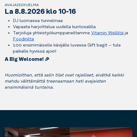
AVAJAISOHJELMA
La 8.8.2026 klo 10-16
DJ luomassa tunnelmaa
Vapaata harjoittelua uudella kuntosalilla
Tarjoiluja yhteistyökumppaneiltamme
Vitamin Welliltä
ja
Foodinilta
100 ensimmäiselle kävijälle luvassa Gift bagit – tule
paikalle hyvissä ajoin!
A Big Welcome! 🎉
Huomioithan, että salin tilat ovat rajalliset, eivätkä kaikki
mahdu välttämättä treenaamaan heti avajaisten
ensimmäisinä tunteina.