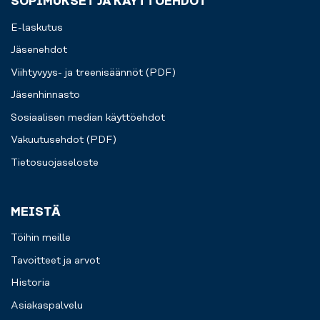
SOPIMUKSET JA KÄYTTÖEHDOT
E-laskutus
Jäsenehdot
Viihtyvyys- ja treenisäännöt (PDF)
Jäsenhinnasto
Sosiaalisen median käyttöehdot
Vakuutusehdot (PDF)
Tietosuojaseloste
MEISTÄ
Töihin meille
Tavoitteet ja arvot
Historia
Asiakaspalvelu