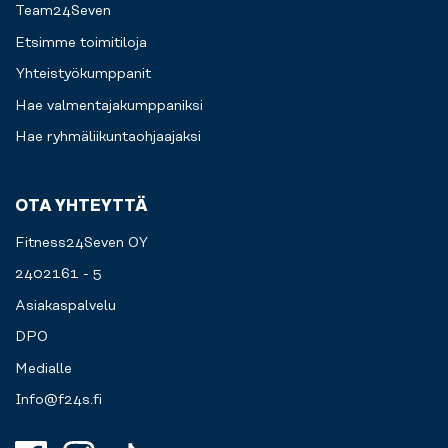
Team24Seven
Etsimme toimitiloja
Yhteistyökumppanit
Hae valmentajakumppaniksi
Hae ryhmäliikuntaohjaajaksi
OTA YHTEYTTÄ
Fitness24Seven OY
2402161 - 5
Asiakaspalvelu
DPO
Medialle
Info@f24s.fi