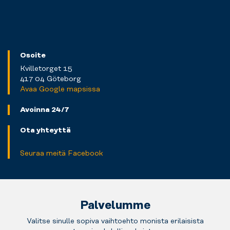
Osoite
Kvilletorget 15
417 04 Göteborg
Avaa Google mapsissa
Avoinna 24/7
Ota yhteyttä
Seuraa meitä Facebook
Palvelumme
Valitse sinulle sopiva vaihtoehto monista erilaisista