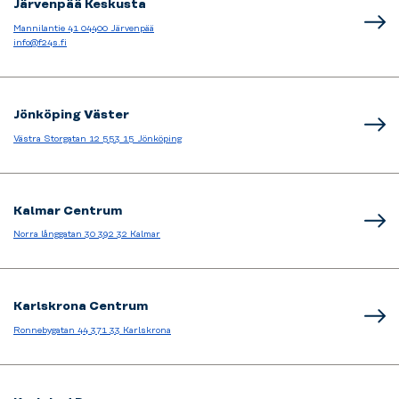
Järvenpää Keskusta
Mannilantie 41 04400 Järvenpää
info@f24s.fi
Jönköping Väster
Västra Storgatan 12 553 15 Jönköping
Kalmar Centrum
Norra långgatan 30 392 32 Kalmar
Karlskrona Centrum
Ronnebygatan 44 371 33 Karlskrona