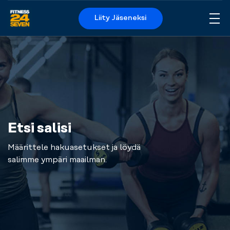
Liity Jäseneksi
Me
Logo
Etsi salisi
Määrittele hakuasetukset ja löydä
salimme ympäri maailman.