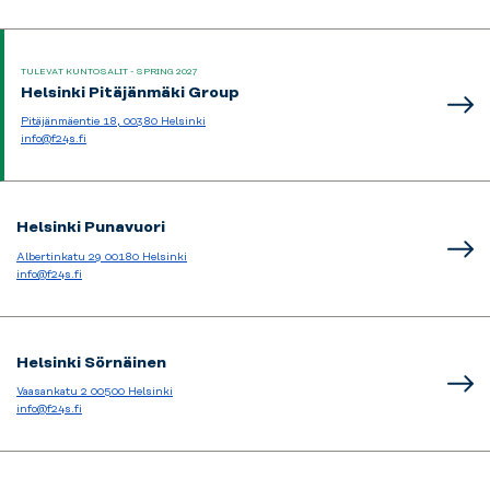
TULEVAT KUNTOSALIT - SPRING 2027
Helsinki Pitäjänmäki Group
Pitäjänmäentie 18, 00380 Helsinki
info@f24s.fi
Helsinki Punavuori
Albertinkatu 29 00180 Helsinki
info@f24s.fi
Helsinki Sörnäinen
Vaasankatu 2 00500 Helsinki
info@f24s.fi