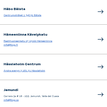
Håbo Bålsta
Centrumstråket 1 746 32 Bålsta
Hämeenlinna Kävelykatu
Raatihuoneenkatu 27 13100 Hämeenlinna
info@f24s.fi
Hässleholm Centrum
Andra avenyn 3 281 31 Hässleholm
Jamundi
Carrera 3a # 18 - 255 Jamundi, Valle del Cuaca
info@f24s.co