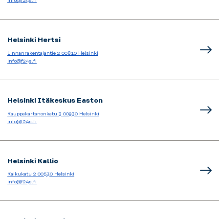
info@f24s.fi
Helsinki Hertsi
Linnanrakentajantie 2 00810 Helsinki
info@f24s.fi
Helsinki Itäkeskus Easton
Kauppakartanonkatu 3 00930 Helsinki
info@f24s.fi
Helsinki Kallio
Kaikukatu 2 00530 Helsinki
info@f24s.fi