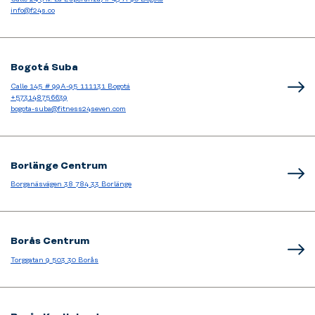
info@f24s.co
Bogotá Suba
Calle 145 # 99A-95 111131 Bogotá
+573148756639
bogota-suba@fitness24seven.com
Borlänge Centrum
Borganäsvägen 38 784 33 Borlänge
Borås Centrum
Torggatan 9 503 30 Borås