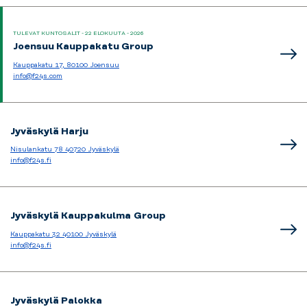
TULEVAT KUNTOSALIT - 22 ELOKUUTA - 2026
Joensuu Kauppakatu Group
Kauppakatu 17, 80100 Joensuu
info@f24s.com
Jyväskylä Harju
Nisulankatu 78 40720 Jyväskylä
info@f24s.fi
Jyväskylä Kauppakulma Group
Kauppakatu 32 40100 Jyväskylä
info@f24s.fi
Jyväskylä Palokka