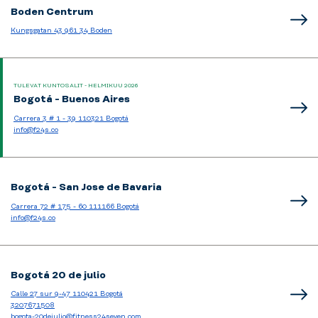
Boden Centrum
Kungsgatan 43 961 34 Boden
TULEVAT KUNTOSALIT - HELMIKUU 2026
Bogotá - Buenos Aires
Carrera 3 # 1 - 39 110321 Bogotá
info@f24s.co
Bogotá - San Jose de Bavaria
Carrera 72 # 175 - 60 111166 Bogotá
info@f24s.co
Bogotá 20 de julio
Calle 27 sur 9-47 110421 Bogotá
3207671508
bogota-20dejulio@fitness24seven.com