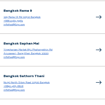
Bangkok Rama 9
129 Rama IX Rd 10310 Bangkok
+666-2484-5961
infothai@f24s.com
Bangkok Saphan Mai
Yingcharoen Market 651 Phahonyothin Rd
Anusawari, Bang Khen Bangkok 10220
infothai@f24s.com
Bangkok Sathorn Thani
No.90 North Silom Road 10500 Bangkok
+6692-485-6828
infothai@f24s.com