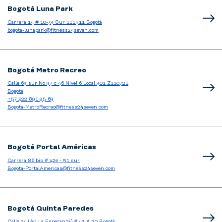
Bogotá Luna Park
Carrera 14 # 10-73 Sur 111511 Bogotá
bogota-lunapark@fitness24seven.com
Bogotá Metro Recreo
Calle 69 sur No 97 c 46 Nivel 6 Local 301 Z110721
Bogotá
+57 322 891 95 69
Bogota-MetroRecreo@fitness24seven.com
Bogotá Portal Américas
Carrera 86 bis # 42g - 51 sur
Bogota-PortalAmericas@fitness24seven.com
Bogotá Quinta Paredes
Calle 24 (Av. La Esperanza) # 43 A 90 Bogotá