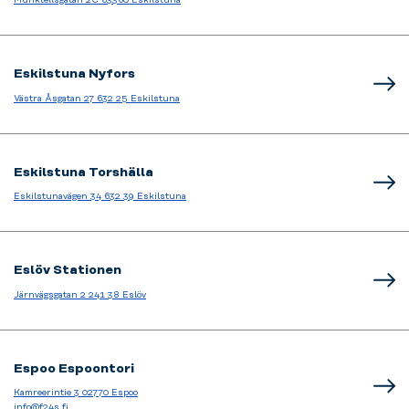
Eskilstuna Nyfors
Västra Åsgatan 27 632 25 Eskilstuna
Eskilstuna Torshälla
Eskilstunavägen 34 632 39 Eskilstuna
Eslöv Stationen
Järnvägsgatan 2 241 38 Eslöv
Espoo Espoontori
Kamreerintie 3 02770 Espoo
info@f24s.fi