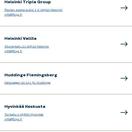
Helsinki Tripla Group
Pasilan asema-aukio 1 A 00520 Helsinki
info@f24s.fi
Helsinki Vallila
Sturenkatu 21 00510 Helsinki
info@f24s.fi
Huddinge Flemingsberg
Hälsovägen 20 141 52 Huddinge
Hyvinkää Keskusta
Torikatu 2 05800 Hyvinkää
info@f24s.fi