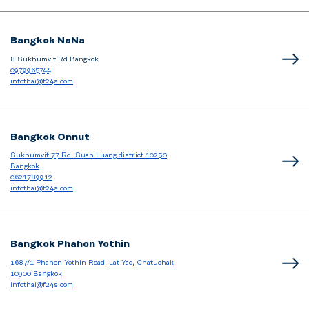
Bangkok NaNa
8 Sukhumvit Rd Bangkok
0979965744
infothai@f24s.com
Bangkok Onnut
Sukhumvit 77 Rd. Suan Luang district 10250
Bangkok
0621789912
infothai@f24s.com
Bangkok Phahon Yothin
1687/1 Phahon Yothin Road, Lat Yao, Chatuchak
10900 Bangkok
infothai@f24s.com