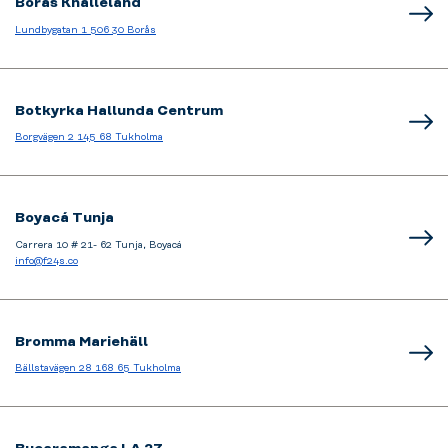
Borås Knalleland
Lundbygatan 1 506 30 Borås
Botkyrka Hallunda Centrum
Borgvägen 2 145 68 Tukholma
Boyacá Tunja
Carrera 10 # 21- 62 Tunja, Boyacá
info@f24s.co
Bromma Mariehäll
Bällstavägen 28 168 65 Tukholma