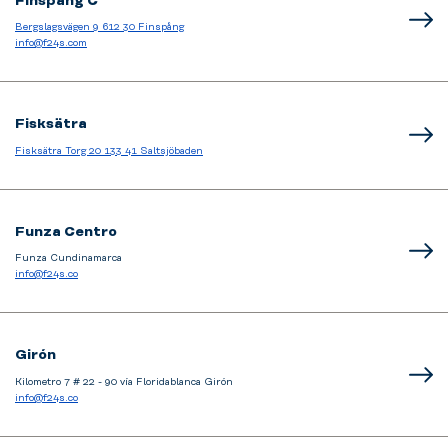
Finspång C
Bergslagsvägen 9 612 30 Finspång
info@f24s.com
Fisksätra
Fisksätra Torg 20 133 41 Saltsjöbaden
Funza Centro
Funza Cundinamarca
info@f24s.co
Girón
Kilometro 7 # 22 - 90 vía Floridablanca Girón
info@f24s.co