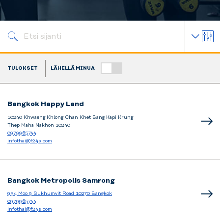
ON
TULOKSET
LÄHELLÄ MINUA
Bangkok Happy Land
10240 Khwaeng Khlong Chan Khet Bang Kapi Krung
Thep Maha Nakhon 10240
0979965744
infothai@f24s.com
Bangkok Metropolis Samrong
954 Moo 9 Sukhumvit Road 10270 Bangkok
0979965744
infothai@f24s.com