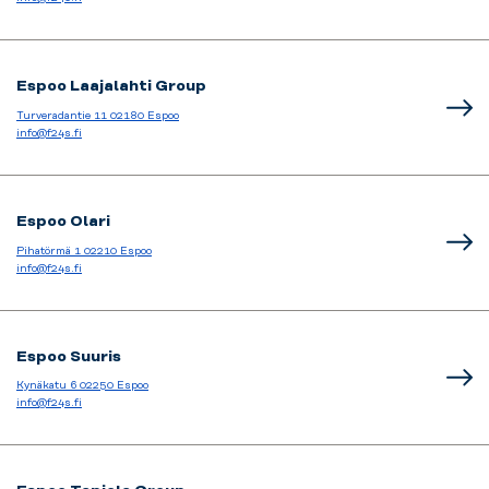
Espoo Laajalahti Group
Turveradantie 11 02180 Espoo
info@f24s.fi
Espoo Olari
Pihatörmä 1 02210 Espoo
info@f24s.fi
Espoo Suuris
Kynäkatu 6 02250 Espoo
info@f24s.fi