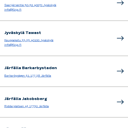
Saarijärventie 50-52 40270 Jyväskylä
info@f24s.fi
Jyväskylä Tawast
Kauppakatu 33-35 40100 Jyväskylä
info@f24s.fi
Järfälla Barkarbystaden
Barkarbyvägen 51 177 38 Järfälla
Järfälla Jakobsberg
Riddarplatsen 43 17730 Järfälla