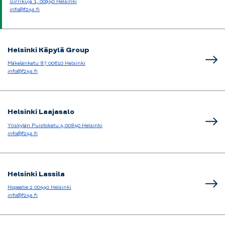
Sirrikuja 1, 00940 Helsinki
info@f24s.fi
Helsinki Käpylä Group
Mäkelänkatu 87 00610 Helsinki
info@f24s.fi
Helsinki Laajasalo
Yliskylän Puistokatu 4 00840 Helsinki
info@f24s.fi
Helsinki Lassila
Hopeatie 2 00440 Helsinki
info@f24s.fi