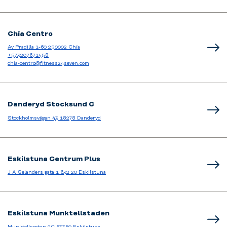
Chía Centro
Av Pradilla 1-60 250002 Chía
+573207671458
chia-centro@fitness24seven.com
Danderyd Stocksund C
Stockholmsvägen 43 18278 Danderyd
Eskilstuna Centrum Plus
J A Selanders gata 1 632 20 Eskilstuna
Eskilstuna Munktellstaden
Munktellsgatan 2C 63360 Eskilstuna