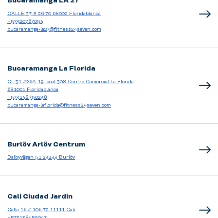
Bucaramanga LA 27
CALLE 37 # 26-70 68002 Floridablanca
+57320767054
bucaramanga-la27@fitness24seven.com
Bucaramanga La Florida
Cl. 31 #26A-19 local 308 Centro Comercial La Florida
681001 Floridablanca
+573148750238
bucaramanga-laflorida@fitness24seven.com
Burlöv Arlöv Centrum
Dalbyvägen 51 23233 Burlöv
Cali Ciudad Jardín
Calle 16 # 106-72 11111 Cali
+573138459047