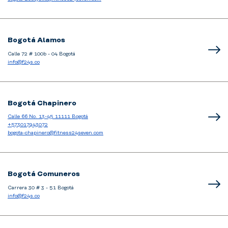
Bogotá Alamos
Calle 72 # 100b - 04 Bogotá
info@f24s.co
Bogotá Chapinero
Calle 66 No. 13-45 11111 Bogotá
+573017943072
bogota-chapinero@fitness24seven.com
Bogotá Comuneros
Carrera 30 # 3 - 51 Bogotá
info@f24s.co