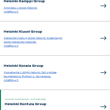
Helsinki Kamppi Group
Antinkatu 1 00100 Helsinki
info@f24s.fi
Helsinki Kluuvi Group
Aleksanterinkatu 9 00100 Helsinki Sisäänkäynti
salille Aleksanterinkadulta.
info@f24s.fi
Helsinki Konala Group
Ajomiehentie 1 00390 Helsinki Sali sijaitsee
kauppakeskus Ristikon 2. kerroksessa.
info@f24s.fi
TULEVAT KUNTOSALIT - AUTUMN 2026
Helsinki Kontula Group