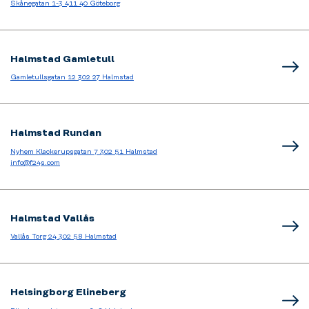
Skånegatan 1-3 411 40 Göteborg
Halmstad Gamletull
Gamletullsgatan 12 302 27 Halmstad
Halmstad Rundan
Nyhem Klackerupsgatan 7 302 51 Halmstad
info@f24s.com
Halmstad Vallås
Vallås Torg 24 302 58 Halmstad
Helsingborg Elineberg