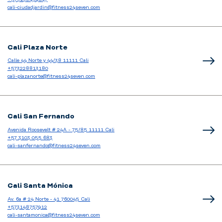
cali-ciudadjardin@fitness24seven.com
Cali Plaza Norte
Calle 44 Norte y 44/38 11111 Cali
+573228813180
cali-plazanorte@fitness24seven.com
Cali San Fernando
Avenida Roosevelt # 24A - 75/85 11111 Cali
+57 3103 055 683
cali-sanfernando@fitness24seven.com
Cali Santa Mónica
Av. 6a # 24 Norte - 41 760045 Cali
+573148757912
cali-santamonica@fitness24seven.com