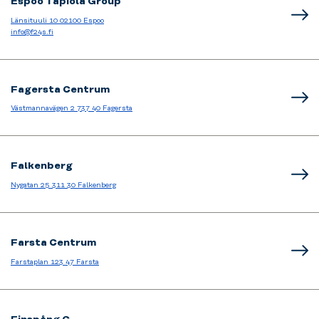
Espoo Tapiola Group
Länsituuli 10 02100 Espoo
info@f24s.fi
Fagersta Centrum
Västmannavägen 2 737 40 Fagersta
Falkenberg
Nygatan 25 311 30 Falkenberg
Farsta Centrum
Farstaplan 123 47 Farsta